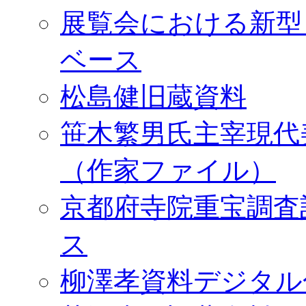
展覧会における新型
ベース
松島健旧蔵資料
笹木繁男氏主宰現代
（作家ファイル）
京都府寺院重宝調査
ス
柳澤孝資料デジタル