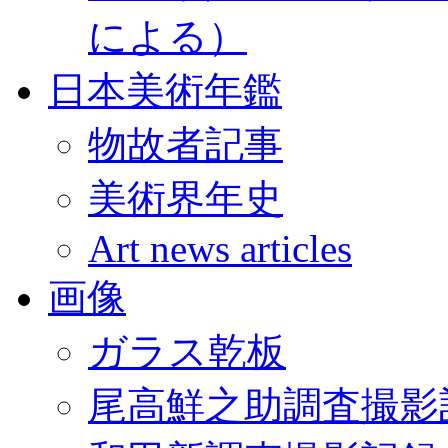
による）
日本美術年鑑
物故者記事
美術界年史
Art news articles
画像
ガラス乾板
尾高鮮之助調査撮影