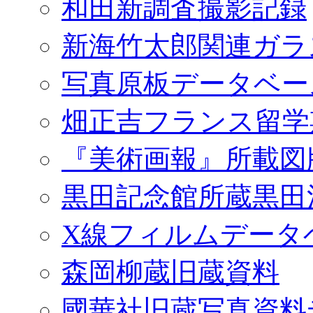
和田新調査撮影記録
新海竹太郎関連ガラ
写真原板データベー
畑正吉フランス留学
『美術画報』所載図
黒田記念館所蔵黒田
X線フィルムデータ
森岡柳蔵旧蔵資料
國華社旧蔵写真資料