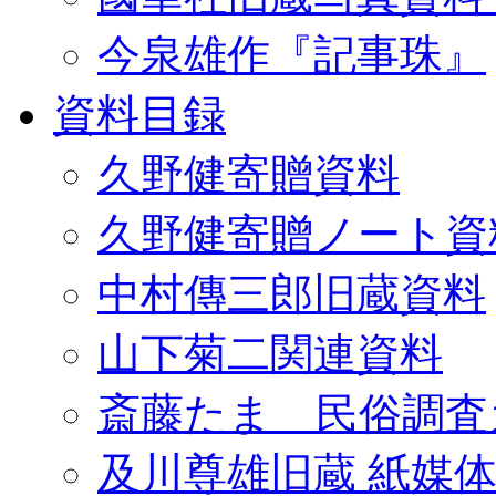
今泉雄作『記事珠』
資料目録
久野健寄贈資料
久野健寄贈ノート資
中村傳三郎旧蔵資料
山下菊二関連資料
斎藤たま 民俗調査
及川尊雄旧蔵 紙媒