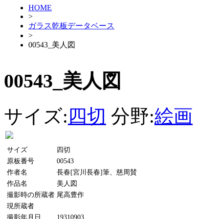
HOME
>
ガラス乾板データベース
>
00543_美人図
00543_美人図
サイズ:
四切
分野:
絵画
サイズ
四切
原板番号
00543
作者名
長春[宮川長春]筆、慈周賛
作品名
美人図
撮影時の所蔵者
尾高豊作
現所蔵者
撮影年月日
19310903