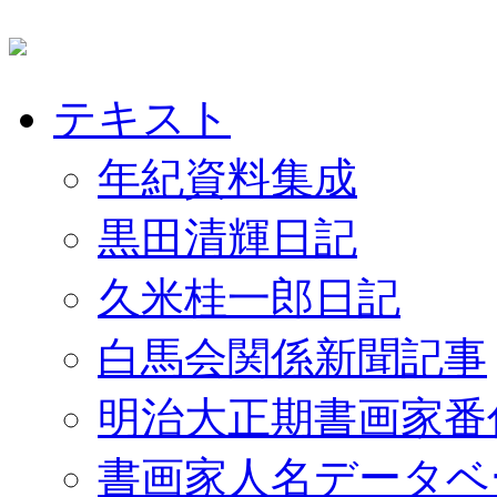
テキスト
年紀資料集成
黒田清輝日記
久米桂一郎日記
白馬会関係新聞記事
明治大正期書画家番
書画家人名データベ