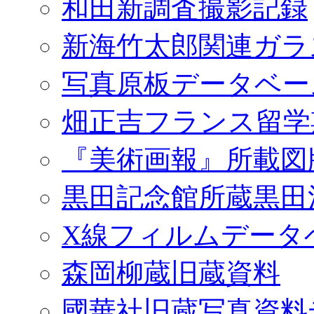
和田新調査撮影記録
新海竹太郎関連ガラ
写真原板データベー
畑正吉フランス留学
『美術画報』所載図
黒田記念館所蔵黒田
X線フィルムデータ
森岡柳蔵旧蔵資料
國華社旧蔵写真資料