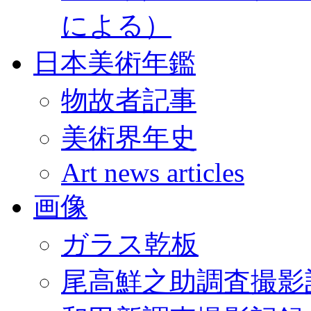
による）
日本美術年鑑
物故者記事
美術界年史
Art news articles
画像
ガラス乾板
尾高鮮之助調査撮影