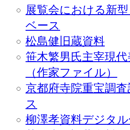
展覧会における新型
ベース
松島健旧蔵資料
笹木繁男氏主宰現代
（作家ファイル）
京都府寺院重宝調査
ス
柳澤孝資料デジタル