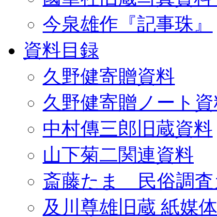
今泉雄作『記事珠』
資料目録
久野健寄贈資料
久野健寄贈ノート資
中村傳三郎旧蔵資料
山下菊二関連資料
斎藤たま 民俗調査
及川尊雄旧蔵 紙媒