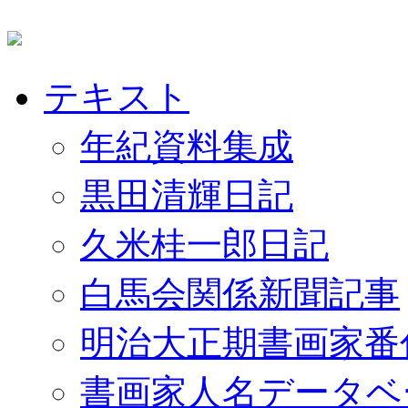
テキスト
年紀資料集成
黒田清輝日記
久米桂一郎日記
白馬会関係新聞記事
明治大正期書画家番
書画家人名データベ