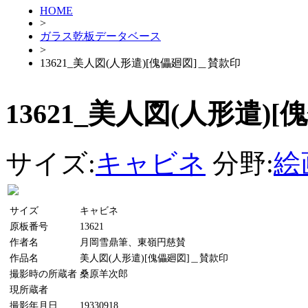
HOME
>
ガラス乾板データベース
>
13621_美人図(人形遣)[傀儡廻図]＿賛款印
13621_美人図(人形遣)
サイズ:
キャビネ
分野:
絵
サイズ
キャビネ
原板番号
13621
作者名
月岡雪鼎筆、東嶺円慈賛
作品名
美人図(人形遣)[傀儡廻図]＿賛款印
撮影時の所蔵者
桑原羊次郎
現所蔵者
撮影年月日
19330918