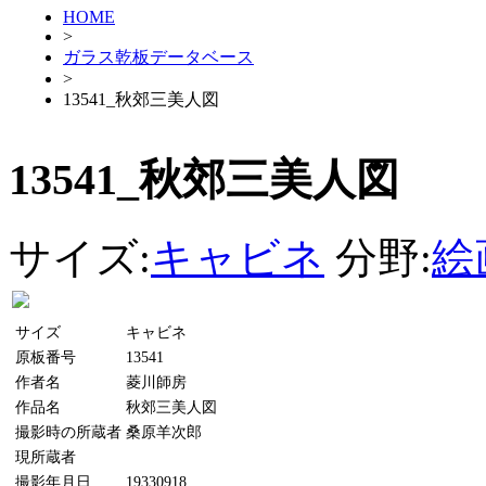
HOME
>
ガラス乾板データベース
>
13541_秋郊三美人図
13541_秋郊三美人図
サイズ:
キャビネ
分野:
絵
サイズ
キャビネ
原板番号
13541
作者名
菱川師房
作品名
秋郊三美人図
撮影時の所蔵者
桑原羊次郎
現所蔵者
撮影年月日
19330918