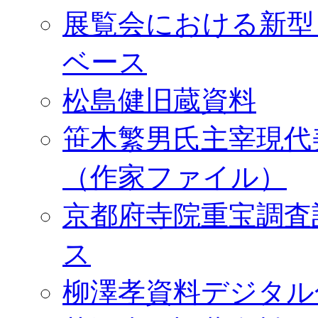
展覧会における新型
ベース
松島健旧蔵資料
笹木繁男氏主宰現代
（作家ファイル）
京都府寺院重宝調査
ス
柳澤孝資料デジタル