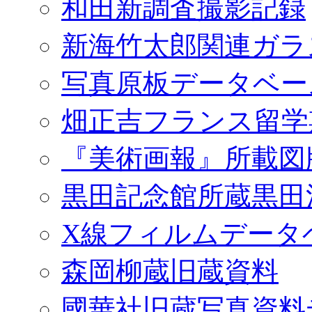
和田新調査撮影記録
新海竹太郎関連ガラ
写真原板データベー
畑正吉フランス留学
『美術画報』所載図
黒田記念館所蔵黒田
X線フィルムデータ
森岡柳蔵旧蔵資料
國華社旧蔵写真資料