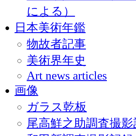
による）
日本美術年鑑
物故者記事
美術界年史
Art news articles
画像
ガラス乾板
尾高鮮之助調査撮影