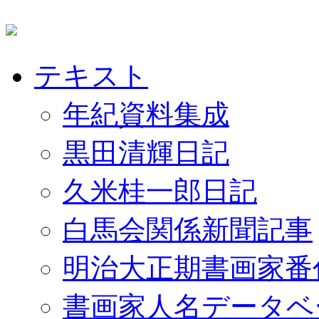
テキスト
年紀資料集成
黒田清輝日記
久米桂一郎日記
白馬会関係新聞記事
明治大正期書画家番
書画家人名データベ