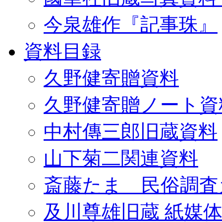
今泉雄作『記事珠』
資料目録
久野健寄贈資料
久野健寄贈ノート資
中村傳三郎旧蔵資料
山下菊二関連資料
斎藤たま 民俗調査
及川尊雄旧蔵 紙媒