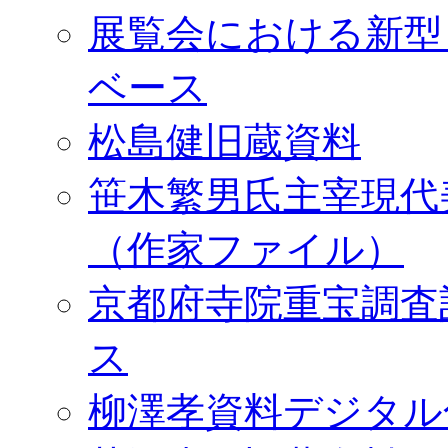
展覧会における新型
ベース
松島健旧蔵資料
笹木繁男氏主宰現代
（作家ファイル）
京都府寺院重宝調査
ス
柳澤孝資料デジタル