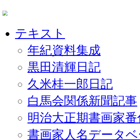
テキスト
年紀資料集成
黒田清輝日記
久米桂一郎日記
白馬会関係新聞記事
明治大正期書画家番
書画家人名データベ