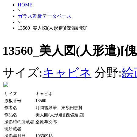
HOME
>
ガラス乾板データベース
>
13560_美人図(人形遣)[傀儡廻図]
13560_美人図(人形遣)[
サイズ:
キャビネ
分野:
絵
サイズ
キャビネ
原板番号
13560
作者名
月岡雪鼎筆、東嶺円慈賛
作品名
美人図(人形遣)[傀儡廻図]
撮影時の所蔵者
桑原羊次郎
現所蔵者
撮影年月日
19330918