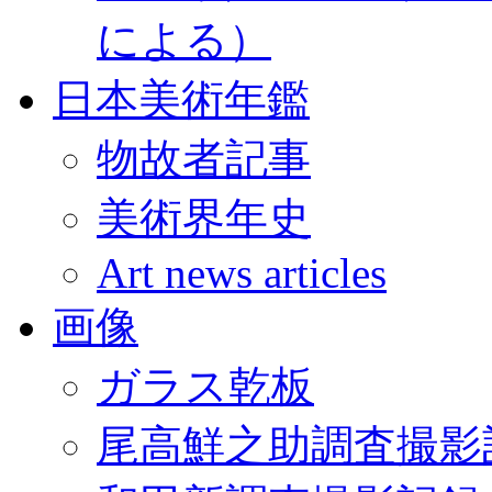
による）
日本美術年鑑
物故者記事
美術界年史
Art news articles
画像
ガラス乾板
尾高鮮之助調査撮影