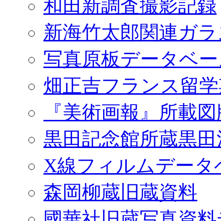
和田新調査撮影記録
新海竹太郎関連ガラ
写真原板データベー
畑正吉フランス留学
『美術画報』所載図
黒田記念館所蔵黒田
X線フィルムデータ
森岡柳蔵旧蔵資料
國華社旧蔵写真資料