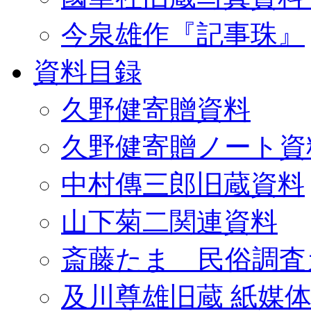
今泉雄作『記事珠』
資料目録
久野健寄贈資料
久野健寄贈ノート資
中村傳三郎旧蔵資料
山下菊二関連資料
斎藤たま 民俗調査
及川尊雄旧蔵 紙媒