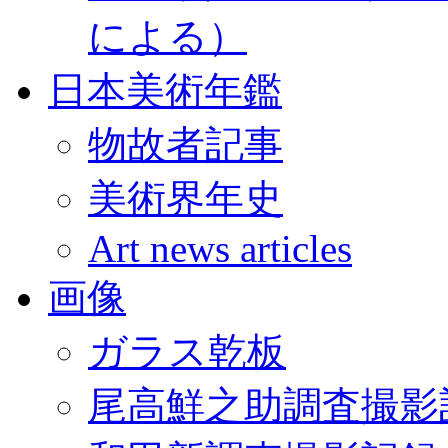
による）
日本美術年鑑
物故者記事
美術界年史
Art news articles
画像
ガラス乾板
尾高鮮之助調査撮影