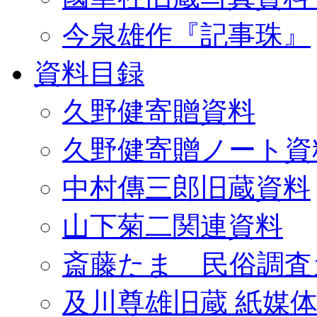
今泉雄作『記事珠』
資料目録
久野健寄贈資料
久野健寄贈ノート資
中村傳三郎旧蔵資料
山下菊二関連資料
斎藤たま 民俗調査
及川尊雄旧蔵 紙媒