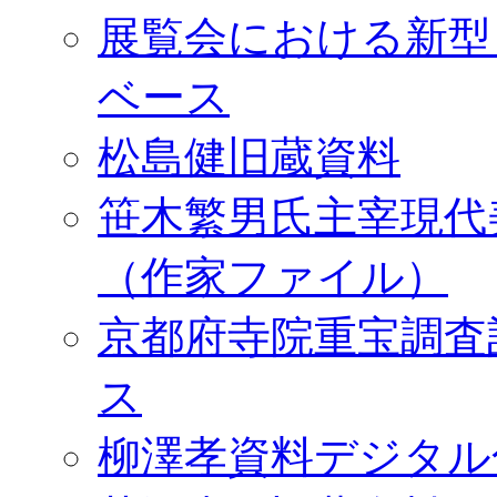
展覧会における新型
ベース
松島健旧蔵資料
笹木繁男氏主宰現代
（作家ファイル）
京都府寺院重宝調査
ス
柳澤孝資料デジタル