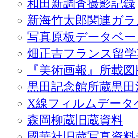
和田新調査撮影記録
新海竹太郎関連ガラ
写真原板データベー
畑正吉フランス留学
『美術画報』所載図
黒田記念館所蔵黒田
X線フィルムデータ
森岡柳蔵旧蔵資料
國華社旧蔵写真資料