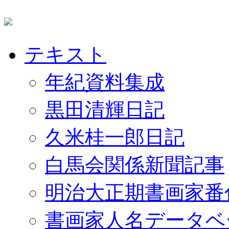
テキスト
年紀資料集成
黒田清輝日記
久米桂一郎日記
白馬会関係新聞記事
明治大正期書画家番
書画家人名データベ