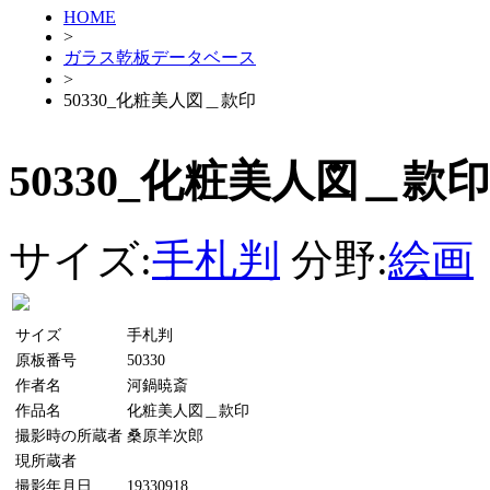
HOME
>
ガラス乾板データベース
>
50330_化粧美人図＿款印
50330_化粧美人図＿款印
サイズ:
手札判
分野:
絵画
サイズ
手札判
原板番号
50330
作者名
河鍋暁斎
作品名
化粧美人図＿款印
撮影時の所蔵者
桑原羊次郎
現所蔵者
撮影年月日
19330918