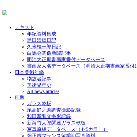
テキスト
年紀資料集成
黒田清輝日記
久米桂一郎日記
白馬会関係新聞記事
明治大正期書画家番付データベース
書画家人名データベース（明治大正期書画家番付
日本美術年鑑
物故者記事
美術界年史
Art news articles
画像
ガラス乾板
尾高鮮之助調査撮影記録
和田新調査撮影記録
新海竹太郎関連ガラス乾板
写真原板データベース（4×5カラー）
畑正吉フランス留学期写真資料