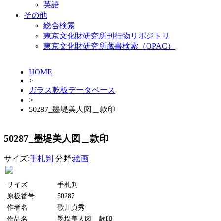
英語
その他
総合検索
東京文化財研究所刊行物リポジトリ
東京文化財研究所蔵書検索（OPAC）
HOME
>
ガラス乾板データベース
>
50287_墨堤美人図＿款印
50287_墨堤美人図＿款印
サイズ:
手札判
分野:
絵画
サイズ
手札判
原板番号
50287
作者名
歌川貞秀
作品名
墨堤美人図＿款印