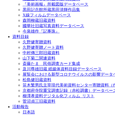
『美術画報』所載図版データベース
黒田記念館所蔵黒田清輝作品集
X線フィルムデータベース
森岡柳蔵旧蔵資料
國華社旧蔵写真資料データベース
今泉雄作『記事珠』
資料目録
久野健寄贈資料
久野健寄贈ノート資料
中村傳三郎旧蔵資料
山下菊二関連資料
斎藤たま 民俗調査カード集成
及川尊雄旧蔵 紙媒体資料目録データベース
展覧会における新型コロナウイルスの影響データ
松島健旧蔵資料
笹木繁男氏主宰現代美術資料センター寄贈資料（
京都府寺院重宝調査記録（赤松調書）データベー
柳澤孝資料デジタル化フィルム_リスト
菅沼貞三旧蔵資料
活動報告
日本語