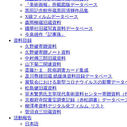
『美術画報』所載図版データベース
黒田記念館所蔵黒田清輝作品集
X線フィルムデータベース
森岡柳蔵旧蔵資料
國華社旧蔵写真資料データベース
今泉雄作『記事珠』
資料目録
久野健寄贈資料
久野健寄贈ノート資料
中村傳三郎旧蔵資料
山下菊二関連資料
斎藤たま 民俗調査カード集成
及川尊雄旧蔵 紙媒体資料目録データベース
展覧会における新型コロナウイルスの影響データ
松島健旧蔵資料
笹木繁男氏主宰現代美術資料センター寄贈資料（
京都府寺院重宝調査記録（赤松調書）データベー
柳澤孝資料デジタル化フィルム_リスト
菅沼貞三旧蔵資料
活動報告
日本語