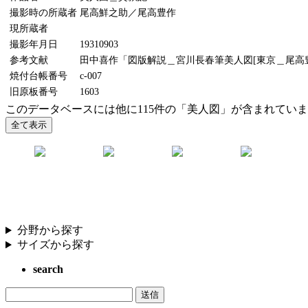
撮影時の所蔵者
尾高鮮之助／尾高豊作
現所蔵者
撮影年月日
19310903
参考文献
田中喜作「図版解説＿宮川長春筆美人図[東京＿尾高豊作
焼付台帳番号
c-007
旧原板番号
1603
このデータベースには他に115件の「美人図」が含まれてい
分野から探す
サイズから探す
search