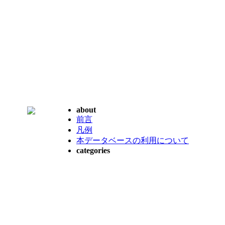
about
前言
凡例
本データベースの利用について
categories