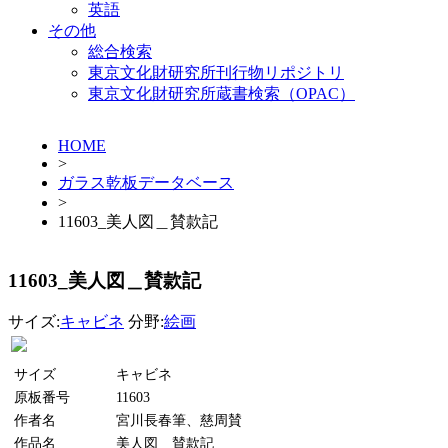
英語
その他
総合検索
東京文化財研究所刊行物リポジトリ
東京文化財研究所蔵書検索（OPAC）
HOME
>
ガラス乾板データベース
>
11603_美人図＿賛款記
11603_美人図＿賛款記
サイズ:
キャビネ
分野:
絵画
サイズ
キャビネ
原板番号
11603
作者名
宮川長春筆、慈周賛
作品名
美人図＿賛款記