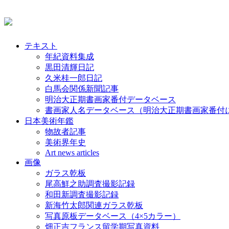
テキスト
年紀資料集成
黒田清輝日記
久米桂一郎日記
白馬会関係新聞記事
明治大正期書画家番付データベース
書画家人名データベース（明治大正期書画家番付
日本美術年鑑
物故者記事
美術界年史
Art news articles
画像
ガラス乾板
尾高鮮之助調査撮影記録
和田新調査撮影記録
新海竹太郎関連ガラス乾板
写真原板データベース（4×5カラー）
畑正吉フランス留学期写真資料