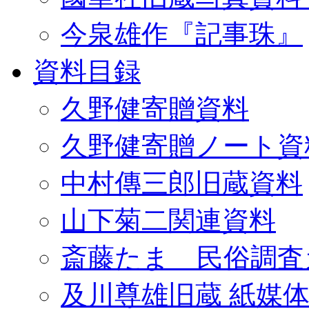
今泉雄作『記事珠』
資料目録
久野健寄贈資料
久野健寄贈ノート資
中村傳三郎旧蔵資料
山下菊二関連資料
斎藤たま 民俗調査
及川尊雄旧蔵 紙媒