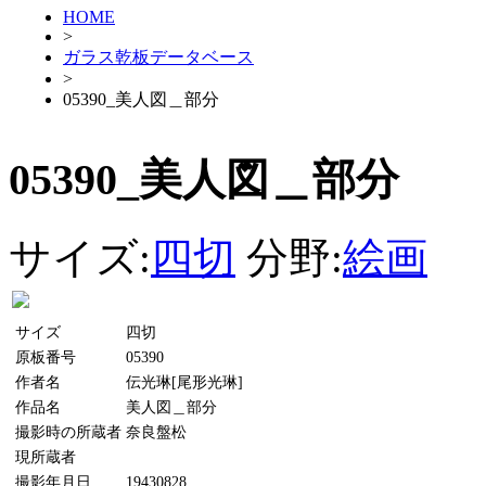
HOME
>
ガラス乾板データベース
>
05390_美人図＿部分
05390_美人図＿部分
サイズ:
四切
分野:
絵画
サイズ
四切
原板番号
05390
作者名
伝光琳[尾形光琳]
作品名
美人図＿部分
撮影時の所蔵者
奈良盤松
現所蔵者
撮影年月日
19430828