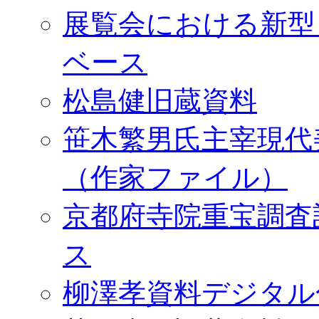
展覧会における新型
ベース
松島健旧蔵資料
笹木繁男氏主宰現代
（作家ファイル）
京都府寺院重宝調査
ス
柳澤孝資料デジタル