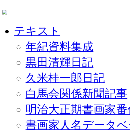
テキスト
年紀資料集成
黒田清輝日記
久米桂一郎日記
白馬会関係新聞記事
明治大正期書画家番
書画家人名データベ