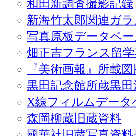
和田新調査撮影記録
新海竹太郎関連ガラ
写真原板データベー
畑正吉フランス留学
『美術画報』所載図
黒田記念館所蔵黒田
X線フィルムデータ
森岡柳蔵旧蔵資料
國華社旧蔵写真資料