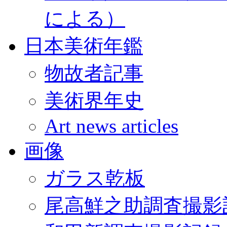
による）
日本美術年鑑
物故者記事
美術界年史
Art news articles
画像
ガラス乾板
尾高鮮之助調査撮影