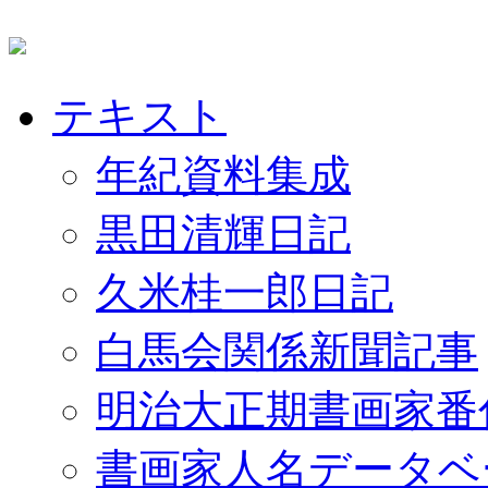
テキスト
年紀資料集成
黒田清輝日記
久米桂一郎日記
白馬会関係新聞記事
明治大正期書画家番
書画家人名データベ