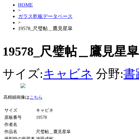
HOME
>
ガラス乾板データベース
>
19578_尺璧帖＿鷹見星皐
19578_尺璧帖＿鷹見星皐
サイズ:
キャビネ
分野:
書
高精細画像は
こちら
サイズ
キャビネ
原板番号
19578
作者名
作品名
尺璧帖＿鷹見星皐
撮影時の所蔵者
池田成彬