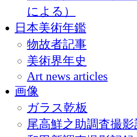
による）
日本美術年鑑
物故者記事
美術界年史
Art news articles
画像
ガラス乾板
尾高鮮之助調査撮影