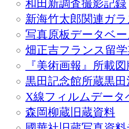
和田新調査撮影記録
新海竹太郎関連ガラ
写真原板データベー
畑正吉フランス留学
『美術画報』所載図
黒田記念館所蔵黒田
X線フィルムデータ
森岡柳蔵旧蔵資料
國華社旧蔵写真資料