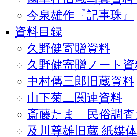
今泉雄作『記事珠』
資料目録
久野健寄贈資料
久野健寄贈ノート資
中村傳三郎旧蔵資料
山下菊二関連資料
斎藤たま 民俗調査
及川尊雄旧蔵 紙媒