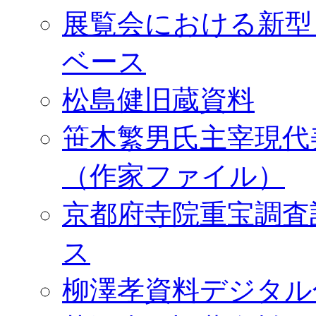
展覧会における新型
ベース
松島健旧蔵資料
笹木繁男氏主宰現代
（作家ファイル）
京都府寺院重宝調査
ス
柳澤孝資料デジタル