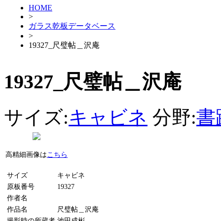
HOME
>
ガラス乾板データベース
>
19327_尺璧帖＿沢庵
19327_尺璧帖＿沢庵
サイズ:
キャビネ
分野:
書
高精細画像は
こちら
サイズ
キャビネ
原板番号
19327
作者名
作品名
尺璧帖＿沢庵
撮影時の所蔵者
池田成彬