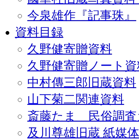
今泉雄作『記事珠』
資料目録
久野健寄贈資料
久野健寄贈ノート資
中村傳三郎旧蔵資料
山下菊二関連資料
斎藤たま 民俗調査
及川尊雄旧蔵 紙媒