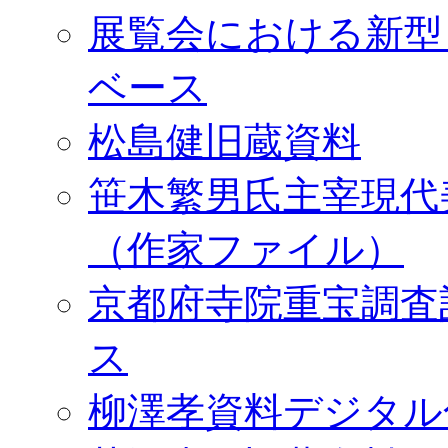
展覧会における新型
ベース
松島健旧蔵資料
笹木繁男氏主宰現代
（作家ファイル）
京都府寺院重宝調査
ス
柳澤孝資料デジタル