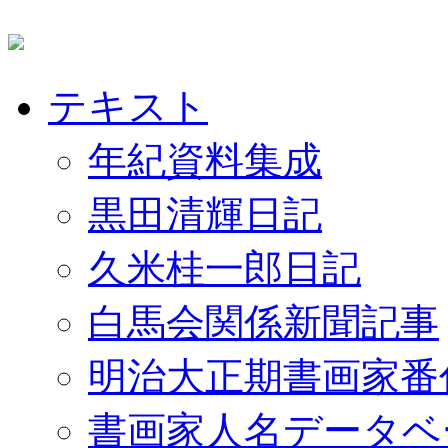
テキスト
年紀資料集成
黒田清輝日記
久米桂一郎日記
白馬会関係新聞記事
明治大正期書画家番
書画家人名データベ