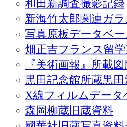
和田新調査撮影記録
新海竹太郎関連ガラ
写真原板データベー
畑正吉フランス留学
『美術画報』所載図
黒田記念館所蔵黒田
X線フィルムデータ
森岡柳蔵旧蔵資料
國華社旧蔵写真資料