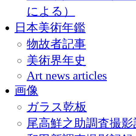
による）
日本美術年鑑
物故者記事
美術界年史
Art news articles
画像
ガラス乾板
尾高鮮之助調査撮影