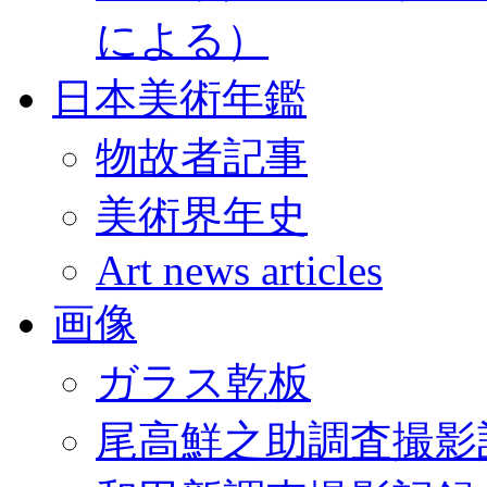
による）
日本美術年鑑
物故者記事
美術界年史
Art news articles
画像
ガラス乾板
尾高鮮之助調査撮影