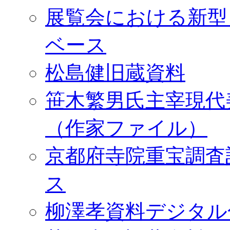
展覧会における新型
ベース
松島健旧蔵資料
笹木繁男氏主宰現代
（作家ファイル）
京都府寺院重宝調査
ス
柳澤孝資料デジタル