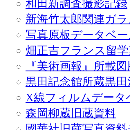
和田新調査撮影記録
新海竹太郎関連ガラ
写真原板データベー
畑正吉フランス留学
『美術画報』所載図
黒田記念館所蔵黒田
X線フィルムデータ
森岡柳蔵旧蔵資料
國華社旧蔵写真資料