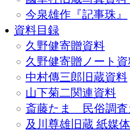
今泉雄作『記事珠』
資料目録
久野健寄贈資料
久野健寄贈ノート資
中村傳三郎旧蔵資料
山下菊二関連資料
斎藤たま 民俗調査
及川尊雄旧蔵 紙媒