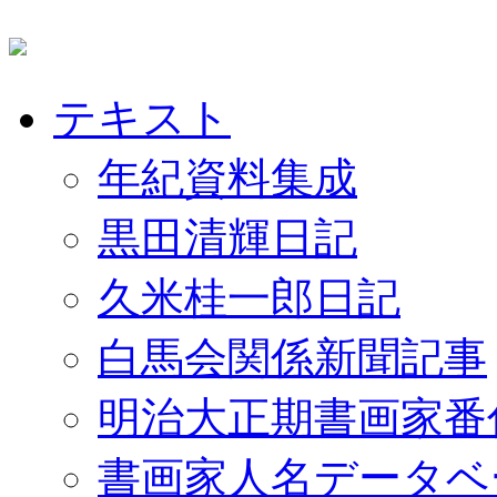
テキスト
年紀資料集成
黒田清輝日記
久米桂一郎日記
白馬会関係新聞記事
明治大正期書画家番
書画家人名データベ