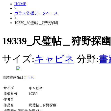
HOME
>
ガラス乾板データベース
>
19339_尺璧帖＿狩野探幽
19339_尺璧帖＿狩野探幽
サイズ:
キャビネ
分野:
書
高精細画像は
こちら
サイズ
キャビネ
原板番号
19339
作者名
作品名
尺璧帖＿狩野探幽
撮影時の所蔵者
池田成彬