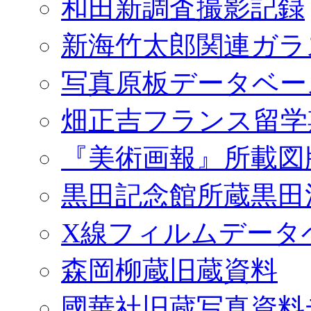
和田新調査撮影記録
新海竹太郎関連ガラ
写真原板データベー
畑正吉フランス留学
『美術画報』所載図
黒田記念館所蔵黒田
X線フィルムデータ
森岡柳蔵旧蔵資料
國華社旧蔵写真資料