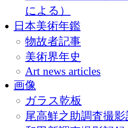
による）
日本美術年鑑
物故者記事
美術界年史
Art news articles
画像
ガラス乾板
尾高鮮之助調査撮影