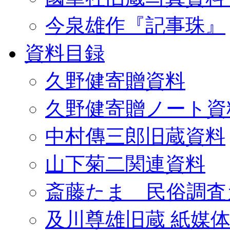
今泉雄作『記事珠』
資料目録
久野健寄贈資料
久野健寄贈ノート資
中村傳三郎旧蔵資料
山下菊二関連資料
斎藤たま 民俗調査
及川尊雄旧蔵 紙媒