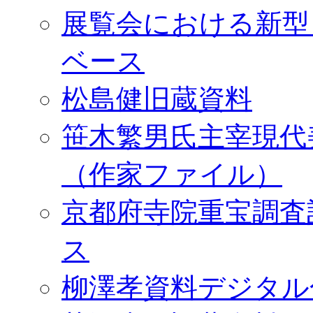
展覧会における新型
ベース
松島健旧蔵資料
笹木繁男氏主宰現代
（作家ファイル）
京都府寺院重宝調査
ス
柳澤孝資料デジタル