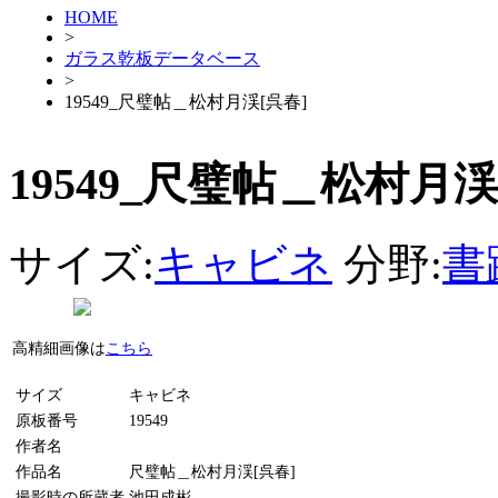
HOME
>
ガラス乾板データベース
>
19549_尺璧帖＿松村月渓[呉春]
19549_尺璧帖＿松村月渓
サイズ:
キャビネ
分野:
書
高精細画像は
こちら
サイズ
キャビネ
原板番号
19549
作者名
作品名
尺璧帖＿松村月渓[呉春]
撮影時の所蔵者
池田成彬