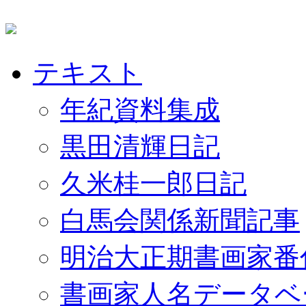
テキスト
年紀資料集成
黒田清輝日記
久米桂一郎日記
白馬会関係新聞記事
明治大正期書画家番
書画家人名データベ