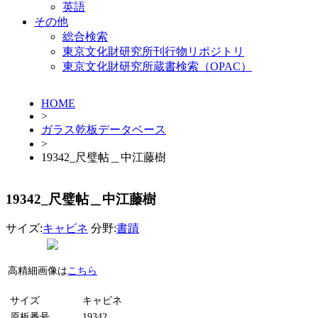
英語
その他
総合検索
東京文化財研究所刊行物リポジトリ
東京文化財研究所蔵書検索（OPAC）
HOME
>
ガラス乾板データベース
>
19342_尺璧帖＿中江藤樹
19342_尺璧帖＿中江藤樹
サイズ:
キャビネ
分野:
書蹟
高精細画像は
こちら
サイズ
キャビネ
原板番号
19342