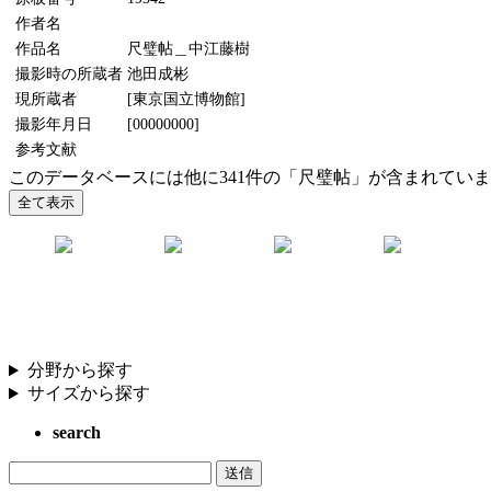
作者名
作品名
尺璧帖＿中江藤樹
撮影時の所蔵者
池田成彬
現所蔵者
[東京国立博物館]
撮影年月日
[00000000]
参考文献
このデータベースには他に341件の「尺璧帖」が含まれてい
分野から探す
サイズから探す
search