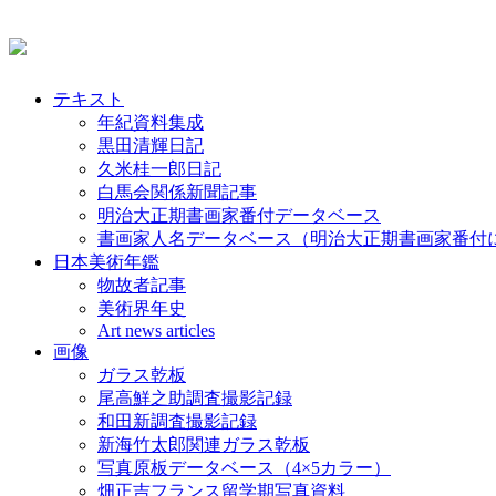
テキスト
年紀資料集成
黒田清輝日記
久米桂一郎日記
白馬会関係新聞記事
明治大正期書画家番付データベース
書画家人名データベース（明治大正期書画家番付
日本美術年鑑
物故者記事
美術界年史
Art news articles
画像
ガラス乾板
尾高鮮之助調査撮影記録
和田新調査撮影記録
新海竹太郎関連ガラス乾板
写真原板データベース（4×5カラー）
畑正吉フランス留学期写真資料