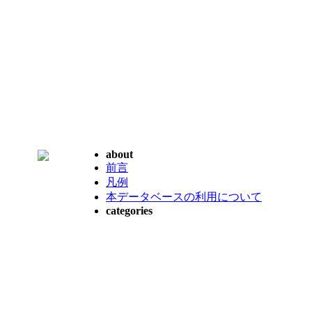
about
前言
凡例
本データベースの利用について
categories