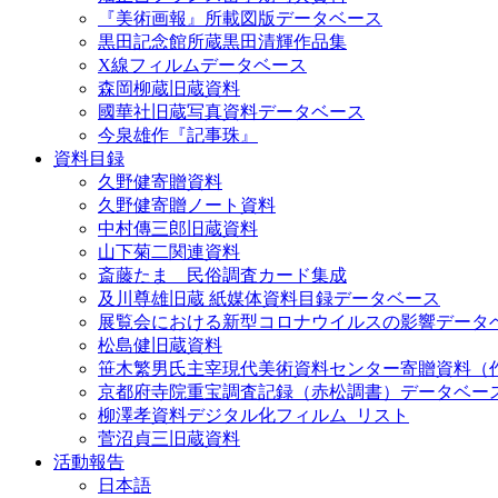
『美術画報』所載図版データベース
黒田記念館所蔵黒田清輝作品集
X線フィルムデータベース
森岡柳蔵旧蔵資料
國華社旧蔵写真資料データベース
今泉雄作『記事珠』
資料目録
久野健寄贈資料
久野健寄贈ノート資料
中村傳三郎旧蔵資料
山下菊二関連資料
斎藤たま 民俗調査カード集成
及川尊雄旧蔵 紙媒体資料目録データベース
展覧会における新型コロナウイルスの影響データ
松島健旧蔵資料
笹木繁男氏主宰現代美術資料センター寄贈資料（
京都府寺院重宝調査記録（赤松調書）データベー
柳澤孝資料デジタル化フィルム_リスト
菅沼貞三旧蔵資料
活動報告
日本語