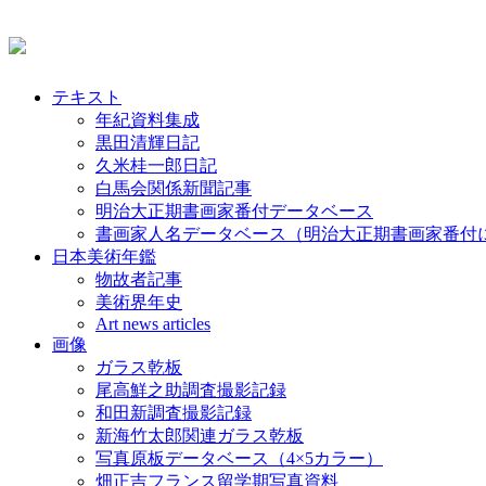
テキスト
年紀資料集成
黒田清輝日記
久米桂一郎日記
白馬会関係新聞記事
明治大正期書画家番付データベース
書画家人名データベース（明治大正期書画家番付
日本美術年鑑
物故者記事
美術界年史
Art news articles
画像
ガラス乾板
尾高鮮之助調査撮影記録
和田新調査撮影記録
新海竹太郎関連ガラス乾板
写真原板データベース（4×5カラー）
畑正吉フランス留学期写真資料