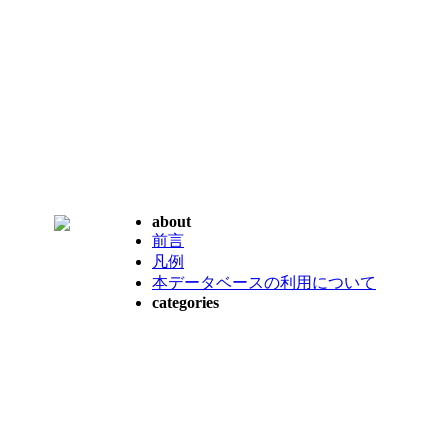
about
前言
凡例
本データベースの利用について
categories