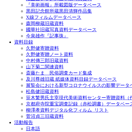
『美術画報』所載図版データベース
黒田記念館所蔵黒田清輝作品集
X線フィルムデータベース
森岡柳蔵旧蔵資料
國華社旧蔵写真資料データベース
今泉雄作『記事珠』
資料目録
久野健寄贈資料
久野健寄贈ノート資料
中村傳三郎旧蔵資料
山下菊二関連資料
斎藤たま 民俗調査カード集成
及川尊雄旧蔵 紙媒体資料目録データベース
展覧会における新型コロナウイルスの影響データ
松島健旧蔵資料
笹木繁男氏主宰現代美術資料センター寄贈資料（
京都府寺院重宝調査記録（赤松調書）データベー
柳澤孝資料デジタル化フィルム_リスト
菅沼貞三旧蔵資料
活動報告
日本語