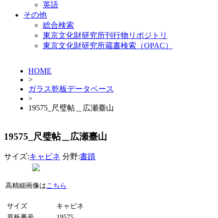
英語
その他
総合検索
東京文化財研究所刊行物リポジトリ
東京文化財研究所蔵書検索（OPAC）
HOME
>
ガラス乾板データベース
>
19575_尺璧帖＿広瀬臺山
19575_尺璧帖＿広瀬臺山
サイズ:
キャビネ
分野:
書蹟
高精細画像は
こちら
サイズ
キャビネ
原板番号
19575