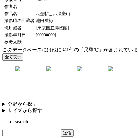
作者名
作品名
尺璧帖＿広瀬臺山
撮影時の所蔵者
池田成彬
現所蔵者
[東京国立博物館]
撮影年月日
[00000000]
参考文献
このデータベースには他に341件の「尺璧帖」が含まれてい
分野から探す
サイズから探す
search