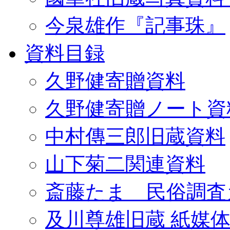
今泉雄作『記事珠』
資料目録
久野健寄贈資料
久野健寄贈ノート資
中村傳三郎旧蔵資料
山下菊二関連資料
斎藤たま 民俗調査
及川尊雄旧蔵 紙媒