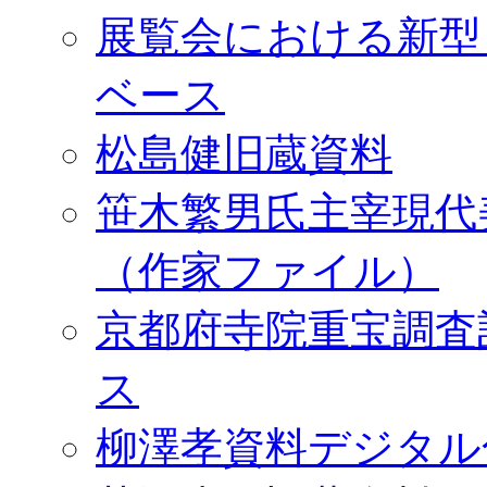
展覧会における新型
ベース
松島健旧蔵資料
笹木繁男氏主宰現代
（作家ファイル）
京都府寺院重宝調査
ス
柳澤孝資料デジタル