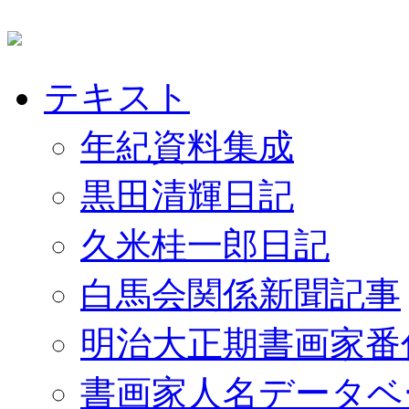
テキスト
年紀資料集成
黒田清輝日記
久米桂一郎日記
白馬会関係新聞記事
明治大正期書画家番
書画家人名データベ