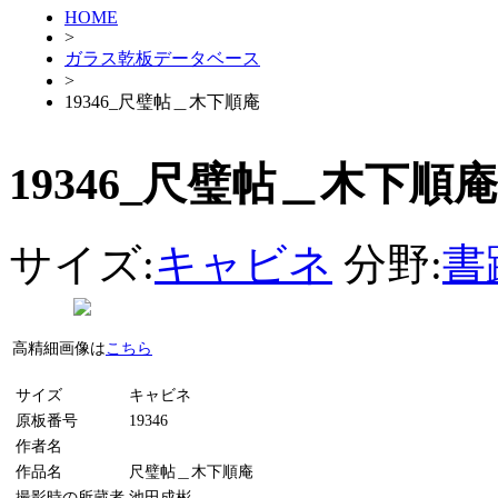
HOME
>
ガラス乾板データベース
>
19346_尺璧帖＿木下順庵
19346_尺璧帖＿木下順庵
サイズ:
キャビネ
分野:
書
高精細画像は
こちら
サイズ
キャビネ
原板番号
19346
作者名
作品名
尺璧帖＿木下順庵
撮影時の所蔵者
池田成彬