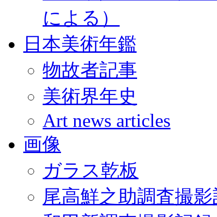
による）
日本美術年鑑
物故者記事
美術界年史
Art news articles
画像
ガラス乾板
尾高鮮之助調査撮影