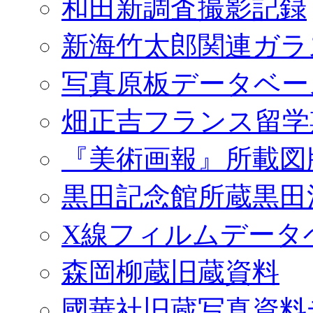
和田新調査撮影記録
新海竹太郎関連ガラ
写真原板データベー
畑正吉フランス留学
『美術画報』所載図
黒田記念館所蔵黒田
X線フィルムデータ
森岡柳蔵旧蔵資料
國華社旧蔵写真資料