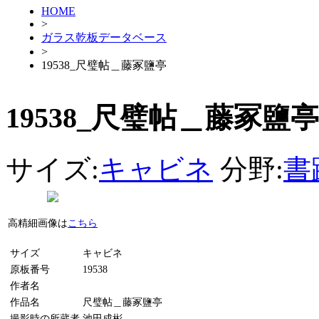
HOME
>
ガラス乾板データベース
>
19538_尺璧帖＿藤冢鹽亭
19538_尺璧帖＿藤冢鹽亭
サイズ:
キャビネ
分野:
書
高精細画像は
こちら
サイズ
キャビネ
原板番号
19538
作者名
作品名
尺璧帖＿藤冢鹽亭
撮影時の所蔵者
池田成彬