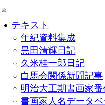
テキスト
年紀資料集成
黒田清輝日記
久米桂一郎日記
白馬会関係新聞記事
明治大正期書画家番
書画家人名データベ