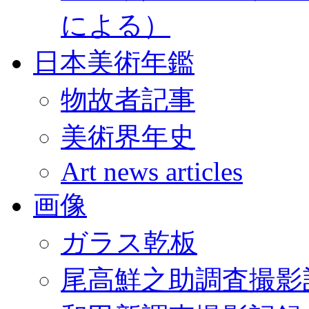
による）
日本美術年鑑
物故者記事
美術界年史
Art news articles
画像
ガラス乾板
尾高鮮之助調査撮影