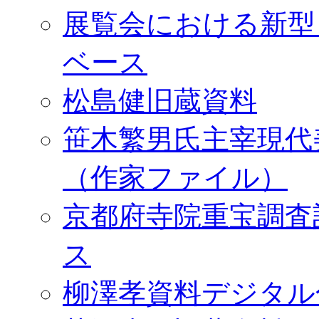
展覧会における新型
ベース
松島健旧蔵資料
笹木繁男氏主宰現代
（作家ファイル）
京都府寺院重宝調査
ス
柳澤孝資料デジタル