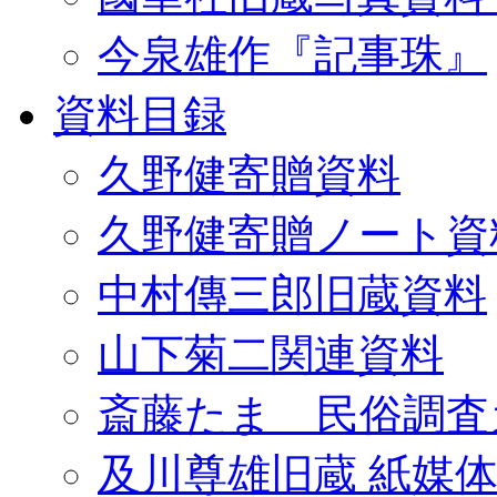
今泉雄作『記事珠』
資料目録
久野健寄贈資料
久野健寄贈ノート資
中村傳三郎旧蔵資料
山下菊二関連資料
斎藤たま 民俗調査
及川尊雄旧蔵 紙媒