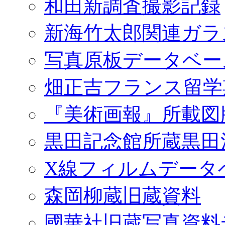
和田新調査撮影記録
新海竹太郎関連ガラ
写真原板データベー
畑正吉フランス留学
『美術画報』所載図
黒田記念館所蔵黒田
X線フィルムデータ
森岡柳蔵旧蔵資料
國華社旧蔵写真資料