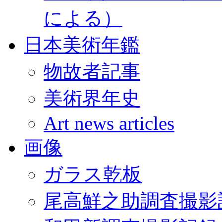
による）
日本美術年鑑
物故者記事
美術界年史
Art news articles
画像
ガラス乾板
尾高鮮之助調査撮影