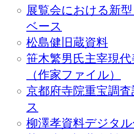
展覧会における新型
ベース
松島健旧蔵資料
笹木繁男氏主宰現代
（作家ファイル）
京都府寺院重宝調査
ス
柳澤孝資料デジタル