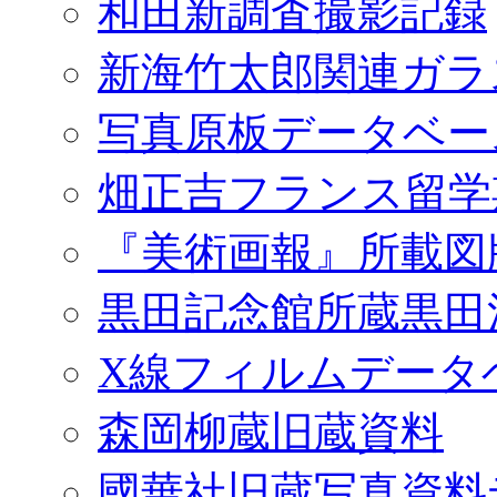
和田新調査撮影記録
新海竹太郎関連ガラ
写真原板データベー
畑正吉フランス留学
『美術画報』所載図
黒田記念館所蔵黒田
X線フィルムデータ
森岡柳蔵旧蔵資料
國華社旧蔵写真資料