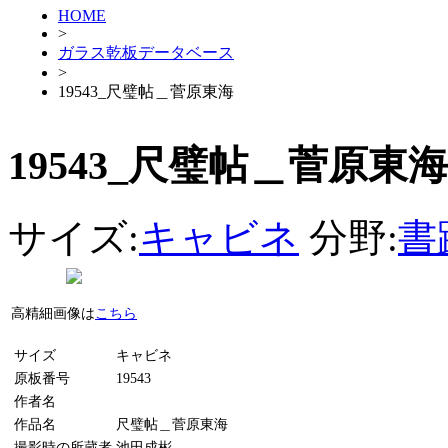
HOME
>
ガラス乾板データベース
>
19543_尺璧帖＿菅原東海
19543_尺璧帖＿菅原東海
サイズ:
キャビネ
分野:
書
高精細画像は
こちら
サイズ
キャビネ
原板番号
19543
作者名
作品名
尺璧帖＿菅原東海
撮影時の所蔵者
池田成彬