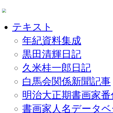
テキスト
年紀資料集成
黒田清輝日記
久米桂一郎日記
白馬会関係新聞記事
明治大正期書画家番
書画家人名データベ