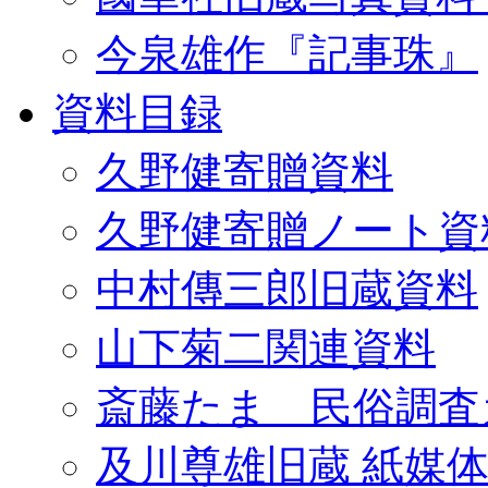
今泉雄作『記事珠』
資料目録
久野健寄贈資料
久野健寄贈ノート資
中村傳三郎旧蔵資料
山下菊二関連資料
斎藤たま 民俗調査
及川尊雄旧蔵 紙媒