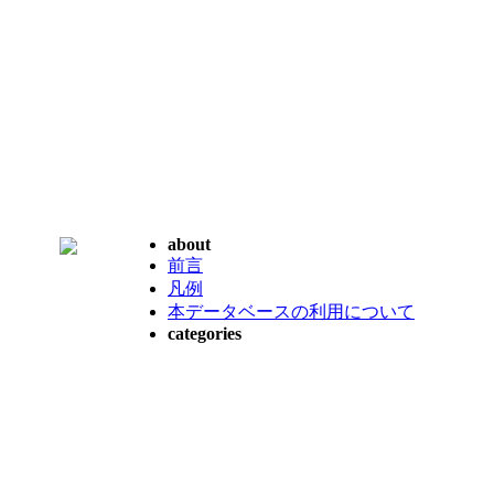
about
前言
凡例
本データベースの利用について
categories