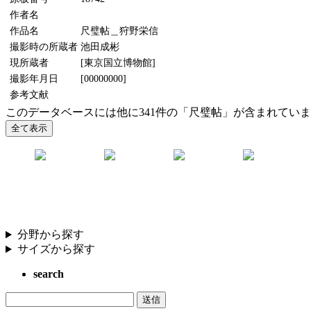
作者名
作品名
尺璧帖＿狩野栄信
撮影時の所蔵者
池田成彬
現所蔵者
[東京国立博物館]
撮影年月日
[00000000]
参考文献
このデータベースには他に341件の「尺璧帖」が含まれてい
分野から探す
サイズから探す
search