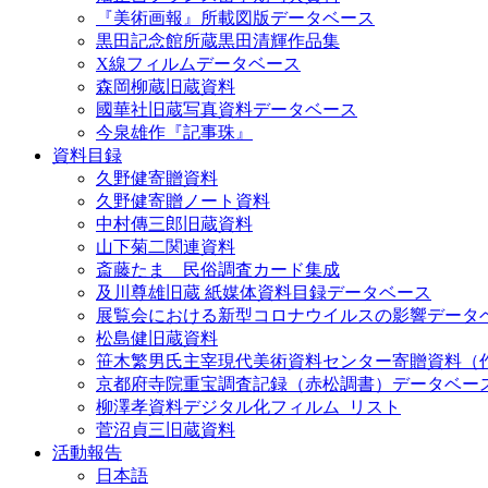
『美術画報』所載図版データベース
黒田記念館所蔵黒田清輝作品集
X線フィルムデータベース
森岡柳蔵旧蔵資料
國華社旧蔵写真資料データベース
今泉雄作『記事珠』
資料目録
久野健寄贈資料
久野健寄贈ノート資料
中村傳三郎旧蔵資料
山下菊二関連資料
斎藤たま 民俗調査カード集成
及川尊雄旧蔵 紙媒体資料目録データベース
展覧会における新型コロナウイルスの影響データ
松島健旧蔵資料
笹木繁男氏主宰現代美術資料センター寄贈資料（
京都府寺院重宝調査記録（赤松調書）データベー
柳澤孝資料デジタル化フィルム_リスト
菅沼貞三旧蔵資料
活動報告
日本語