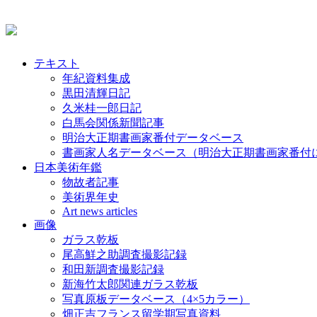
テキスト
年紀資料集成
黒田清輝日記
久米桂一郎日記
白馬会関係新聞記事
明治大正期書画家番付データベース
書画家人名データベース（明治大正期書画家番付
日本美術年鑑
物故者記事
美術界年史
Art news articles
画像
ガラス乾板
尾高鮮之助調査撮影記録
和田新調査撮影記録
新海竹太郎関連ガラス乾板
写真原板データベース（4×5カラー）
畑正吉フランス留学期写真資料