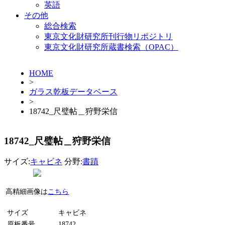
英語
その他
総合検索
東京文化財研究所刊行物リポジトリ
東京文化財研究所蔵書検索（OPAC）
HOME
>
ガラス乾板データベース
>
18742_尺璧帖＿狩野栄信
18742_尺璧帖＿狩野栄信
サイズ:
キャビネ
分野:
書蹟
高精細画像は
こちら
サイズ
キャビネ
原板番号
18742