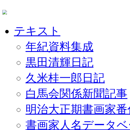
テキスト
年紀資料集成
黒田清輝日記
久米桂一郎日記
白馬会関係新聞記事
明治大正期書画家番
書画家人名データベ