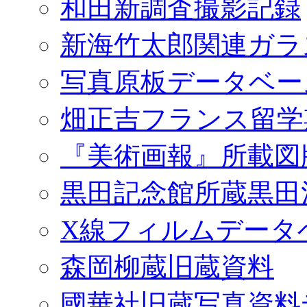
和田新調査撮影記録
新海竹太郎関連ガラ
写真原板データベー
畑正吉フランス留学
『美術画報』所載図
黒田記念館所蔵黒田
X線フィルムデータ
森岡柳蔵旧蔵資料
國華社旧蔵写真資料