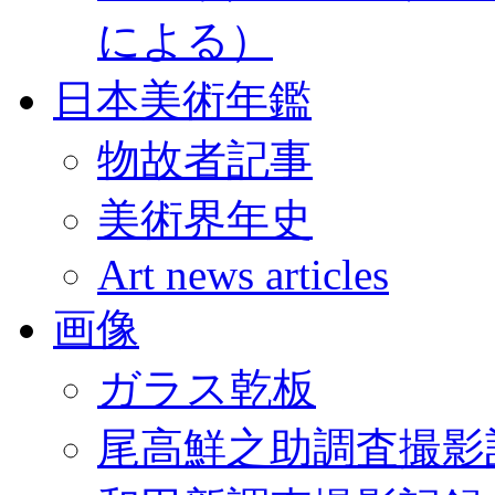
による）
日本美術年鑑
物故者記事
美術界年史
Art news articles
画像
ガラス乾板
尾高鮮之助調査撮影