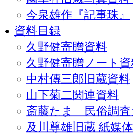
今泉雄作『記事珠』
資料目録
久野健寄贈資料
久野健寄贈ノート資
中村傳三郎旧蔵資料
山下菊二関連資料
斎藤たま 民俗調査
及川尊雄旧蔵 紙媒