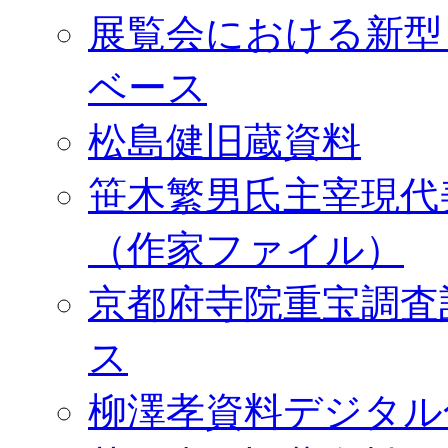
展覧会における新型
ベース
松島健旧蔵資料
笹木繁男氏主宰現代
（作家ファイル）
京都府寺院重宝調査
ス
柳澤孝資料デジタル