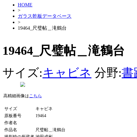
HOME
>
ガラス乾板データベース
>
19464_尺璧帖＿滝鶴台
19464_尺璧帖＿滝鶴台
サイズ:
キャビネ
分野:
書
高精細画像は
こちら
サイズ
キャビネ
原板番号
19464
作者名
作品名
尺璧帖＿滝鶴台
撮影時の所蔵者
池田成彬