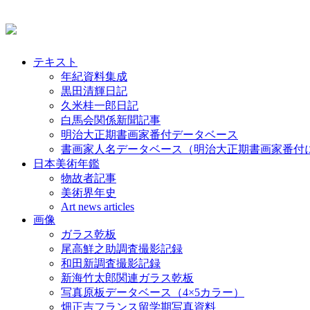
テキスト
年紀資料集成
黒田清輝日記
久米桂一郎日記
白馬会関係新聞記事
明治大正期書画家番付データベース
書画家人名データベース（明治大正期書画家番付
日本美術年鑑
物故者記事
美術界年史
Art news articles
画像
ガラス乾板
尾高鮮之助調査撮影記録
和田新調査撮影記録
新海竹太郎関連ガラス乾板
写真原板データベース（4×5カラー）
畑正吉フランス留学期写真資料