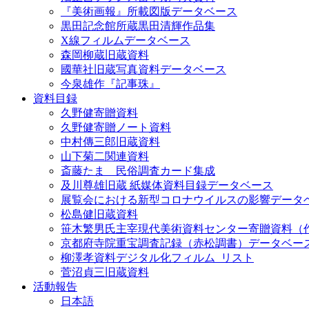
『美術画報』所載図版データベース
黒田記念館所蔵黒田清輝作品集
X線フィルムデータベース
森岡柳蔵旧蔵資料
國華社旧蔵写真資料データベース
今泉雄作『記事珠』
資料目録
久野健寄贈資料
久野健寄贈ノート資料
中村傳三郎旧蔵資料
山下菊二関連資料
斎藤たま 民俗調査カード集成
及川尊雄旧蔵 紙媒体資料目録データベース
展覧会における新型コロナウイルスの影響データ
松島健旧蔵資料
笹木繁男氏主宰現代美術資料センター寄贈資料（
京都府寺院重宝調査記録（赤松調書）データベー
柳澤孝資料デジタル化フィルム_リスト
菅沼貞三旧蔵資料
活動報告
日本語