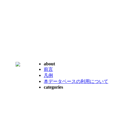
about
前言
凡例
本データベースの利用について
categories