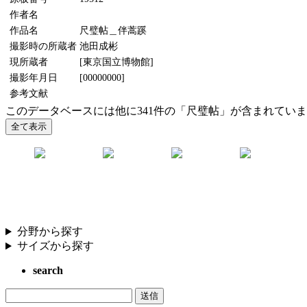
作者名
作品名
尺璧帖＿伴蒿蹊
撮影時の所蔵者
池田成彬
現所蔵者
[東京国立博物館]
撮影年月日
[00000000]
参考文献
このデータベースには他に341件の「尺璧帖」が含まれてい
分野から探す
サイズから探す
search