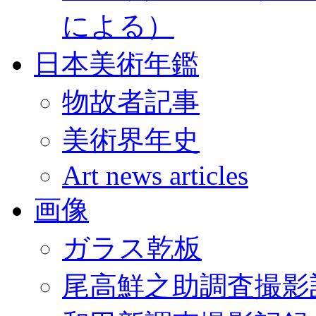
による）
日本美術年鑑
物故者記事
美術界年史
Art news articles
画像
ガラス乾板
尾高鮮之助調査撮影