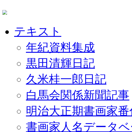
テキスト
年紀資料集成
黒田清輝日記
久米桂一郎日記
白馬会関係新聞記事
明治大正期書画家番
書画家人名データベ