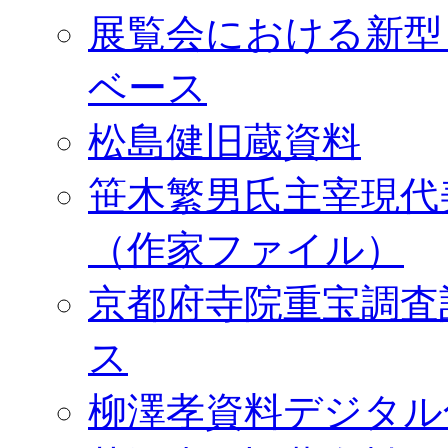
展覧会における新型
ベース
松島健旧蔵資料
笹木繁男氏主宰現代
（作家ファイル）
京都府寺院重宝調査
ス
柳澤孝資料デジタル