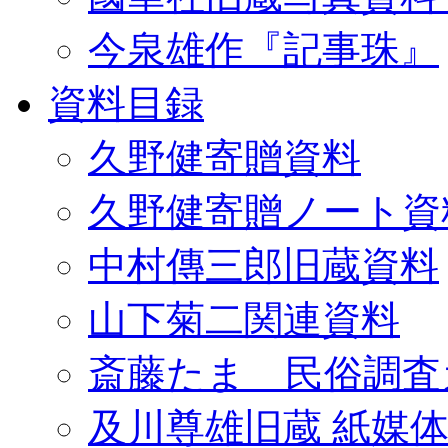
今泉雄作『記事珠』
資料目録
久野健寄贈資料
久野健寄贈ノート資
中村傳三郎旧蔵資料
山下菊二関連資料
斎藤たま 民俗調査
及川尊雄旧蔵 紙媒