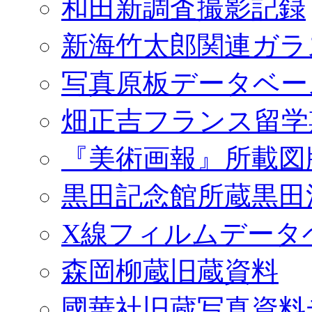
和田新調査撮影記録
新海竹太郎関連ガラ
写真原板データベー
畑正吉フランス留学
『美術画報』所載図
黒田記念館所蔵黒田
X線フィルムデータ
森岡柳蔵旧蔵資料
國華社旧蔵写真資料