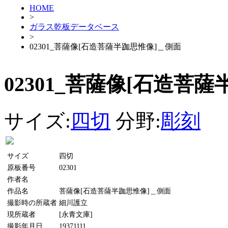
HOME
>
ガラス乾板データベース
>
02301_菩薩像[石造菩薩半跏思惟像]＿側面
02301_菩薩像[石造菩
サイズ:
四切
分野:
彫刻
サイズ
四切
原板番号
02301
作者名
作品名
菩薩像[石造菩薩半跏思惟像]＿側面
撮影時の所蔵者
細川護立
現所蔵者
[永青文庫]
撮影年月日
19371111