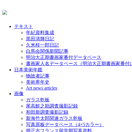
テキスト
年紀資料集成
黒田清輝日記
久米桂一郎日記
白馬会関係新聞記事
明治大正期書画家番付データベース
書画家人名データベース（明治大正期書画家番付
日本美術年鑑
物故者記事
美術界年史
Art news articles
画像
ガラス乾板
尾高鮮之助調査撮影記録
和田新調査撮影記録
新海竹太郎関連ガラス乾板
写真原板データベース（4×5カラー）
畑正吉フランス留学期写真資料