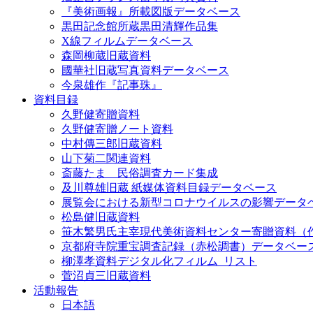
『美術画報』所載図版データベース
黒田記念館所蔵黒田清輝作品集
X線フィルムデータベース
森岡柳蔵旧蔵資料
國華社旧蔵写真資料データベース
今泉雄作『記事珠』
資料目録
久野健寄贈資料
久野健寄贈ノート資料
中村傳三郎旧蔵資料
山下菊二関連資料
斎藤たま 民俗調査カード集成
及川尊雄旧蔵 紙媒体資料目録データベース
展覧会における新型コロナウイルスの影響データ
松島健旧蔵資料
笹木繁男氏主宰現代美術資料センター寄贈資料（
京都府寺院重宝調査記録（赤松調書）データベー
柳澤孝資料デジタル化フィルム_リスト
菅沼貞三旧蔵資料
活動報告
日本語