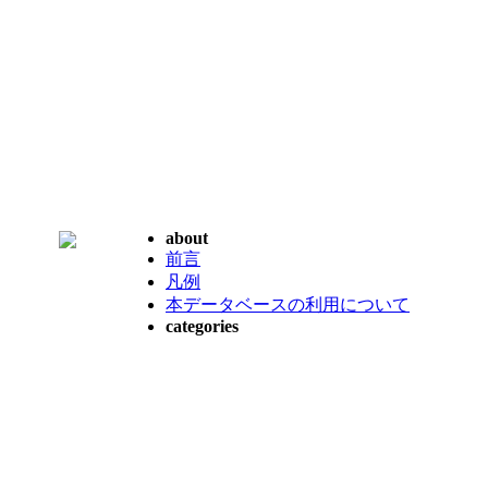
about
前言
凡例
本データベースの利用について
categories