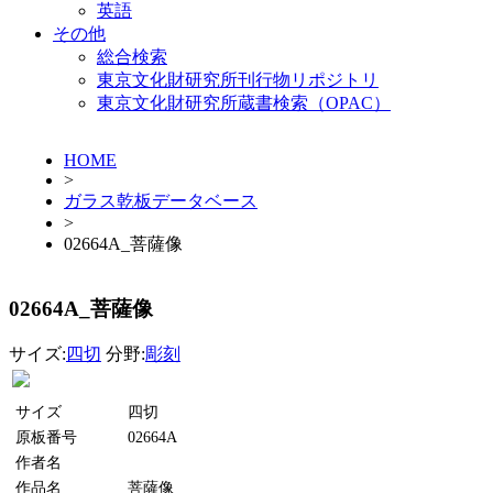
英語
その他
総合検索
東京文化財研究所刊行物リポジトリ
東京文化財研究所蔵書検索（OPAC）
HOME
>
ガラス乾板データベース
>
02664A_菩薩像
02664A_菩薩像
サイズ:
四切
分野:
彫刻
サイズ
四切
原板番号
02664A
作者名
作品名
菩薩像