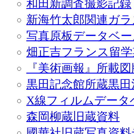
和田新調査撮影記録
新海竹太郎関連ガラ
写真原板データベー
畑正吉フランス留学
『美術画報』所載図
黒田記念館所蔵黒田
X線フィルムデータ
森岡柳蔵旧蔵資料
國華社旧蔵写真資料