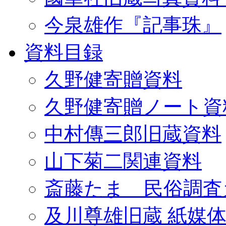
今泉雄作『記事珠』
資料目録
久野健寄贈資料
久野健寄贈ノート資
中村傳三郎旧蔵資料
山下菊二関連資料
斎藤たま 民俗調査
及川尊雄旧蔵 紙媒