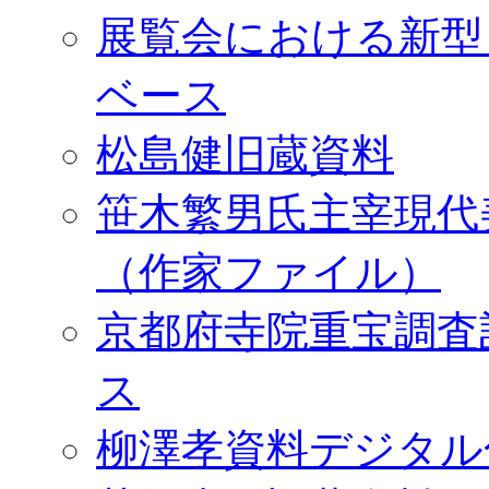
展覧会における新型
ベース
松島健旧蔵資料
笹木繁男氏主宰現代
（作家ファイル）
京都府寺院重宝調査
ス
柳澤孝資料デジタル