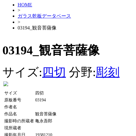
HOME
>
ガラス乾板データベース
>
03194_観音菩薩像
03194_観音菩薩像
サイズ:
四切
分野:
彫刻
サイズ
四切
原板番号
03194
作者名
作品名
観音菩薩像
撮影時の所蔵者
亀永吾郎
現所蔵者
撮影年月日
19381210