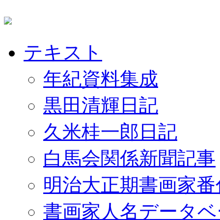
テキスト
年紀資料集成
黒田清輝日記
久米桂一郎日記
白馬会関係新聞記事
明治大正期書画家番
書画家人名データベ