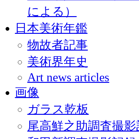
による）
日本美術年鑑
物故者記事
美術界年史
Art news articles
画像
ガラス乾板
尾高鮮之助調査撮影