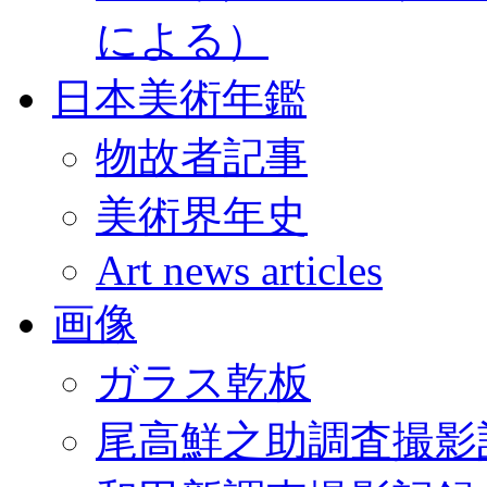
による）
日本美術年鑑
物故者記事
美術界年史
Art news articles
画像
ガラス乾板
尾高鮮之助調査撮影