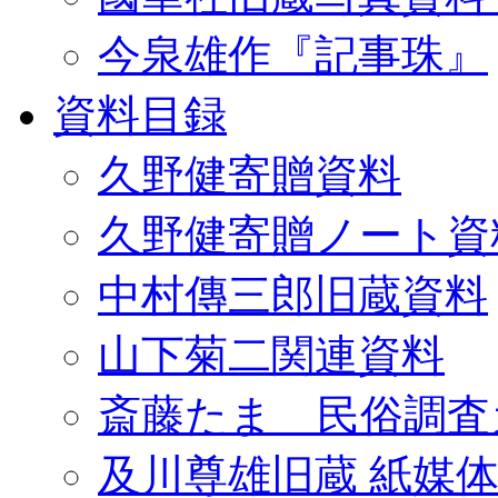
今泉雄作『記事珠』
資料目録
久野健寄贈資料
久野健寄贈ノート資
中村傳三郎旧蔵資料
山下菊二関連資料
斎藤たま 民俗調査
及川尊雄旧蔵 紙媒