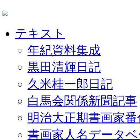
テキスト
年紀資料集成
黒田清輝日記
久米桂一郎日記
白馬会関係新聞記事
明治大正期書画家番
書画家人名データベ