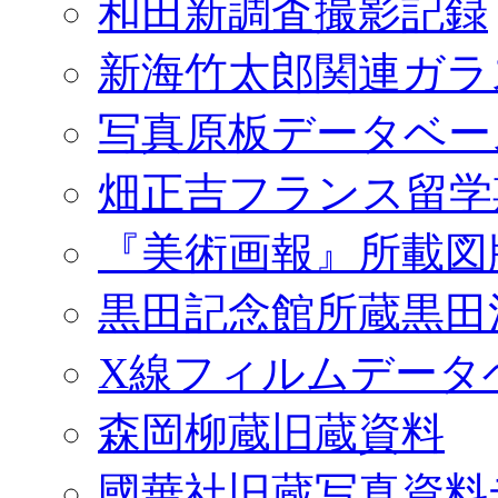
和田新調査撮影記録
新海竹太郎関連ガラ
写真原板データベー
畑正吉フランス留学
『美術画報』所載図
黒田記念館所蔵黒田
X線フィルムデータ
森岡柳蔵旧蔵資料
國華社旧蔵写真資料