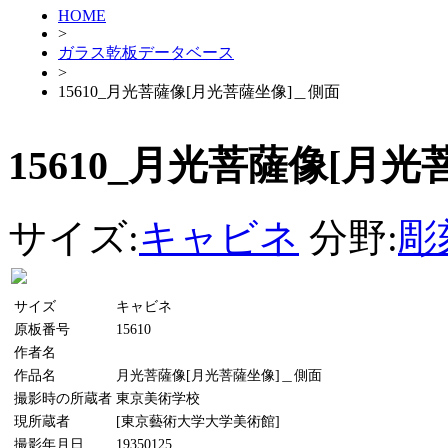
HOME
>
ガラス乾板データベース
>
15610_月光菩薩像[月光菩薩坐像]＿側面
15610_月光菩薩像[月
サイズ:
キャビネ
分野:
彫
サイズ
キャビネ
原板番号
15610
作者名
作品名
月光菩薩像[月光菩薩坐像]＿側面
撮影時の所蔵者
東京美術学校
現所蔵者
[東京藝術大学大学美術館]
撮影年月日
19350125