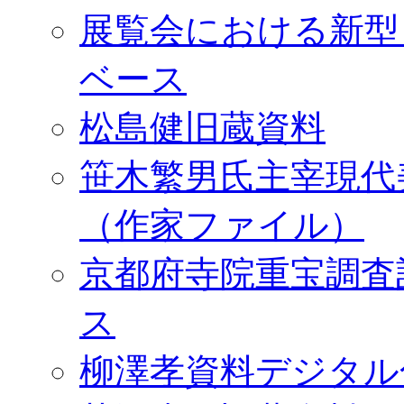
展覧会における新型
ベース
松島健旧蔵資料
笹木繁男氏主宰現代
（作家ファイル）
京都府寺院重宝調査
ス
柳澤孝資料デジタル