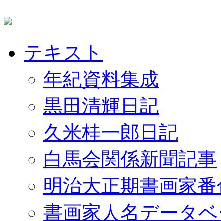
テキスト
年紀資料集成
黒田清輝日記
久米桂一郎日記
白馬会関係新聞記事
明治大正期書画家番
書画家人名データベ