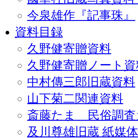
今泉雄作『記事珠』
資料目録
久野健寄贈資料
久野健寄贈ノート資
中村傳三郎旧蔵資料
山下菊二関連資料
斎藤たま 民俗調査
及川尊雄旧蔵 紙媒