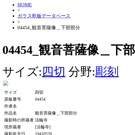
HOME
>
ガラス乾板データベース
>
04454_観音菩薩像＿下部部分
04454_観音菩薩像＿下
サイズ:
四切
分野:
彫刻
サイズ
四切
原板番号
04454
作者名
作品名
観音菩薩像＿下部部分
撮影時の所蔵者
法輪寺
現所蔵者
[法輪寺]
撮影年月日
19410520