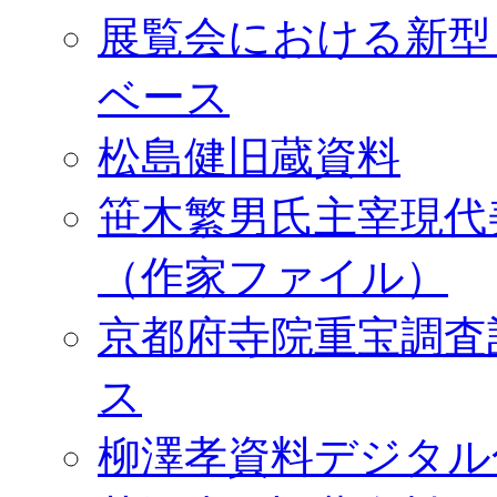
展覧会における新型
ベース
松島健旧蔵資料
笹木繁男氏主宰現代
（作家ファイル）
京都府寺院重宝調査
ス
柳澤孝資料デジタル