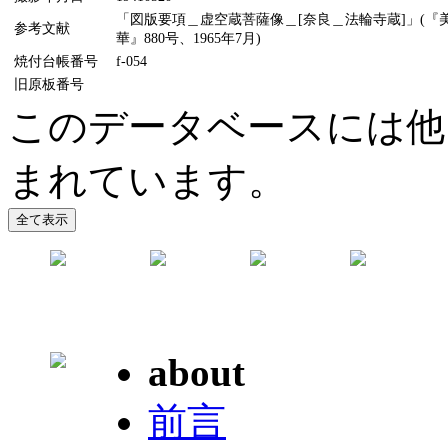
「図版要項＿虚空蔵菩薩像＿[奈良＿法輪寺蔵]」(『美
参考文献
華』880号、1965年7月)
焼付台帳番号
f-054
旧原板番号
このデータベースには他
まれています。
about
前言