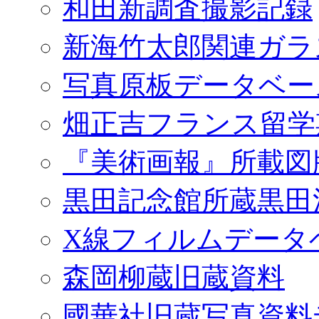
和田新調査撮影記録
新海竹太郎関連ガラ
写真原板データベー
畑正吉フランス留学
『美術画報』所載図
黒田記念館所蔵黒田
X線フィルムデータ
森岡柳蔵旧蔵資料
國華社旧蔵写真資料