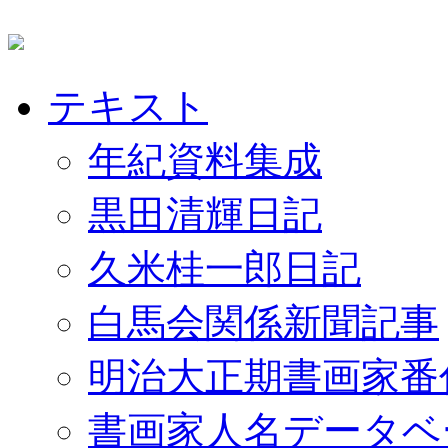
テキスト
年紀資料集成
黒田清輝日記
久米桂一郎日記
白馬会関係新聞記事
明治大正期書画家番
書画家人名データベ