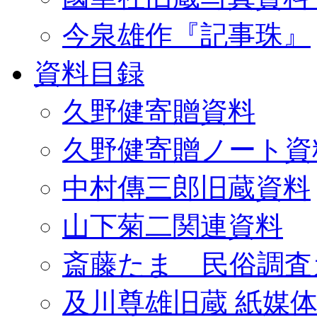
今泉雄作『記事珠』
資料目録
久野健寄贈資料
久野健寄贈ノート資
中村傳三郎旧蔵資料
山下菊二関連資料
斎藤たま 民俗調査
及川尊雄旧蔵 紙媒