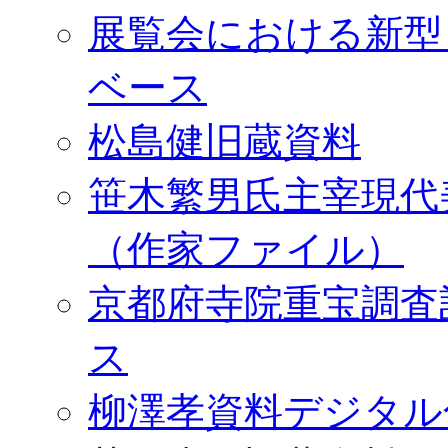
展覧会における新型
ベース
松島健旧蔵資料
笹木繁男氏主宰現代
（作家ファイル）
京都府寺院重宝調査
ス
柳澤孝資料デジタル