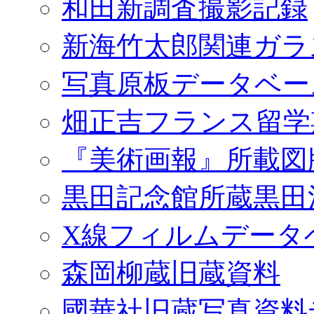
和田新調査撮影記録
新海竹太郎関連ガラ
写真原板データベー
畑正吉フランス留学
『美術画報』所載図
黒田記念館所蔵黒田
X線フィルムデータ
森岡柳蔵旧蔵資料
國華社旧蔵写真資料