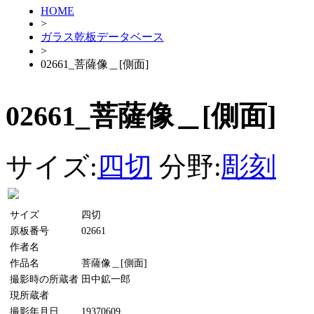
HOME
>
ガラス乾板データベース
>
02661_菩薩像＿[側面]
02661_菩薩像＿[側面]
サイズ:
四切
分野:
彫刻
サイズ
四切
原板番号
02661
作者名
作品名
菩薩像＿[側面]
撮影時の所蔵者
田中鉱一郎
現所蔵者
撮影年月日
19370609