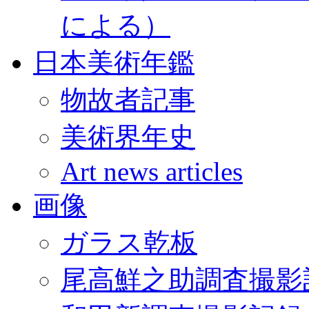
による）
日本美術年鑑
物故者記事
美術界年史
Art news articles
画像
ガラス乾板
尾高鮮之助調査撮影