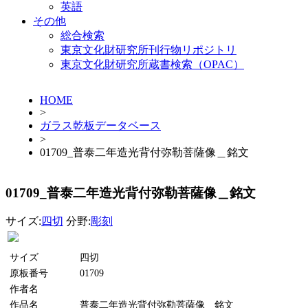
英語
その他
総合検索
東京文化財研究所刊行物リポジトリ
東京文化財研究所蔵書検索（OPAC）
HOME
>
ガラス乾板データベース
>
01709_普泰二年造光背付弥勒菩薩像＿銘文
01709_普泰二年造光背付弥勒菩薩像＿銘文
サイズ:
四切
分野:
彫刻
サイズ
四切
原板番号
01709
作者名
作品名
普泰二年造光背付弥勒菩薩像＿銘文