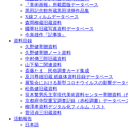
『美術画報』所載図版データベース
黒田記念館所蔵黒田清輝作品集
X線フィルムデータベース
森岡柳蔵旧蔵資料
國華社旧蔵写真資料データベース
今泉雄作『記事珠』
資料目録
久野健寄贈資料
久野健寄贈ノート資料
中村傳三郎旧蔵資料
山下菊二関連資料
斎藤たま 民俗調査カード集成
及川尊雄旧蔵 紙媒体資料目録データベース
展覧会における新型コロナウイルスの影響データ
松島健旧蔵資料
笹木繁男氏主宰現代美術資料センター寄贈資料（
京都府寺院重宝調査記録（赤松調書）データベー
柳澤孝資料デジタル化フィルム_リスト
菅沼貞三旧蔵資料
活動報告
日本語