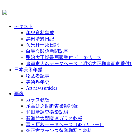
テキスト
年紀資料集成
黒田清輝日記
久米桂一郎日記
白馬会関係新聞記事
明治大正期書画家番付データベース
書画家人名データベース（明治大正期書画家番付
日本美術年鑑
物故者記事
美術界年史
Art news articles
画像
ガラス乾板
尾高鮮之助調査撮影記録
和田新調査撮影記録
新海竹太郎関連ガラス乾板
写真原板データベース（4×5カラー）
畑正吉フランス留学期写真資料