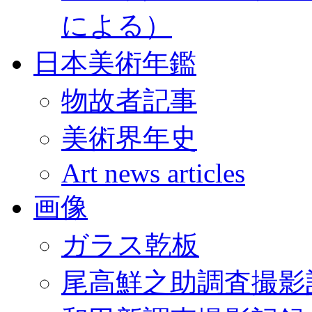
による）
日本美術年鑑
物故者記事
美術界年史
Art news articles
画像
ガラス乾板
尾高鮮之助調査撮影