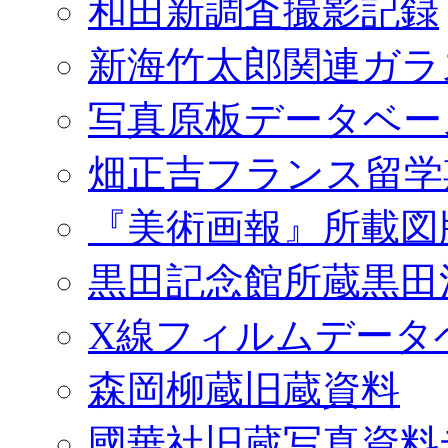
和田新調査撮影記録
新海竹太郎関連ガラ
写真原板データベー
畑正吉フランス留学
『美術画報』所載図
黒田記念館所蔵黒田
X線フィルムデータ
森岡柳蔵旧蔵資料
國華社旧蔵写真資料