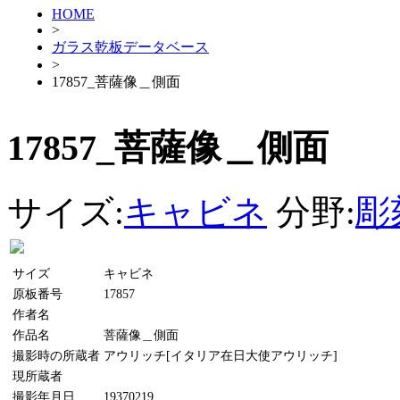
HOME
>
ガラス乾板データベース
>
17857_菩薩像＿側面
17857_菩薩像＿側面
サイズ:
キャビネ
分野:
彫
サイズ
キャビネ
原板番号
17857
作者名
作品名
菩薩像＿側面
撮影時の所蔵者
アウリッチ[イタリア在日大使アウリッチ]
現所蔵者
撮影年月日
19370219