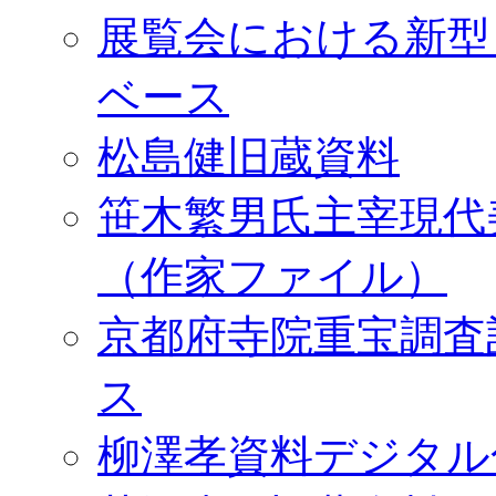
展覧会における新型
ベース
松島健旧蔵資料
笹木繁男氏主宰現代
（作家ファイル）
京都府寺院重宝調査
ス
柳澤孝資料デジタル