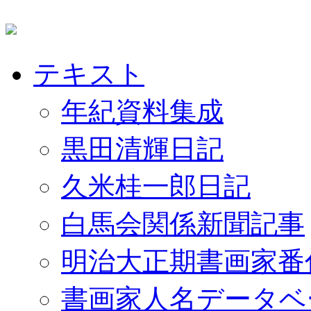
テキスト
年紀資料集成
黒田清輝日記
久米桂一郎日記
白馬会関係新聞記事
明治大正期書画家番
書画家人名データベ