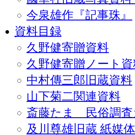
今泉雄作『記事珠』
資料目録
久野健寄贈資料
久野健寄贈ノート資
中村傳三郎旧蔵資料
山下菊二関連資料
斎藤たま 民俗調査
及川尊雄旧蔵 紙媒