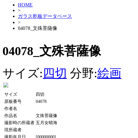
HOME
>
ガラス乾板データベース
>
04078_文殊菩薩像
04078_文殊菩薩像
サイズ:
四切
分野:
絵画
サイズ
四切
原板番号
04078
作者名
作品名
文殊菩薩像
撮影時の所蔵者
五月女晴海
現所蔵者
撮影年月日
[00000000]