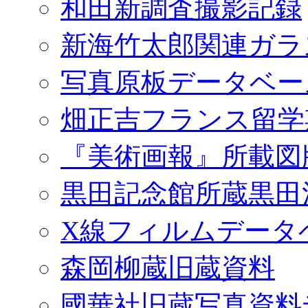
和田新調査撮影記録
新海竹太郎関連ガラ
写真原板データベー
畑正吉フランス留学
『美術画報』所載図
黒田記念館所蔵黒田
X線フィルムデータ
森岡柳蔵旧蔵資料
國華社旧蔵写真資料