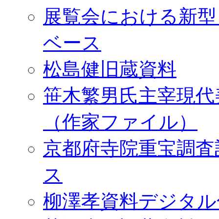
展覧会における新型
ベース
松島健旧蔵資料
笹木繁男氏主宰現代
（作家ファイル）
京都府寺院重宝調査
ス
柳澤孝資料デジタル