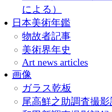
による）
日本美術年鑑
物故者記事
美術界年史
Art news articles
画像
ガラス乾板
尾高鮮之助調査撮影