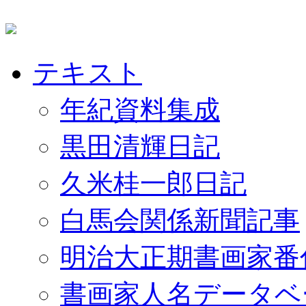
テキスト
年紀資料集成
黒田清輝日記
久米桂一郎日記
白馬会関係新聞記事
明治大正期書画家番
書画家人名データベ