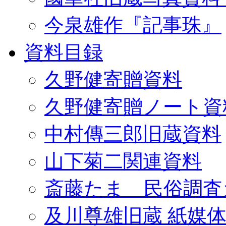
今泉雄作『記事珠』
資料目録
久野健寄贈資料
久野健寄贈ノート資
中村傳三郎旧蔵資料
山下菊二関連資料
斎藤たま 民俗調査
及川尊雄旧蔵 紙媒