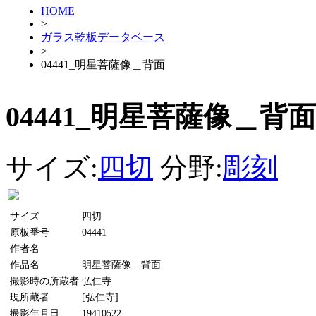
HOME
>
ガラス乾板データベース
>
04441_明星菩薩像＿背面
04441_明星菩薩像＿背面
サイズ:
四切
分野:
彫刻
サイズ
四切
原板番号
04441
作者名
作品名
明星菩薩像＿背面
撮影時の所蔵者
弘仁寺
現所蔵者
[弘仁寺]
撮影年月日
19410522