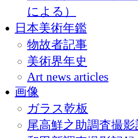
による）
日本美術年鑑
物故者記事
美術界年史
Art news articles
画像
ガラス乾板
尾高鮮之助調査撮影