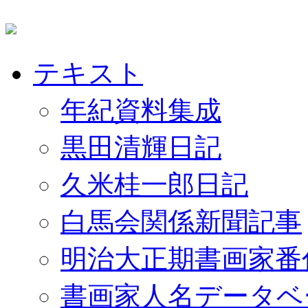
テキスト
年紀資料集成
黒田清輝日記
久米桂一郎日記
白馬会関係新聞記事
明治大正期書画家番
書画家人名データベ