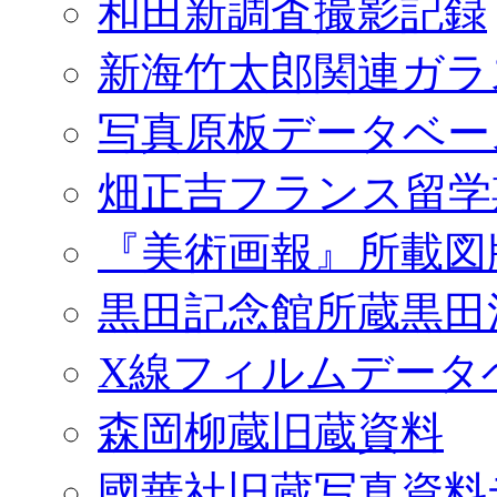
和田新調査撮影記録
新海竹太郎関連ガラ
写真原板データベー
畑正吉フランス留学
『美術画報』所載図
黒田記念館所蔵黒田
X線フィルムデータ
森岡柳蔵旧蔵資料
國華社旧蔵写真資料