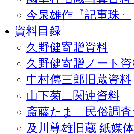
今泉雄作『記事珠』
資料目録
久野健寄贈資料
久野健寄贈ノート資
中村傳三郎旧蔵資料
山下菊二関連資料
斎藤たま 民俗調査
及川尊雄旧蔵 紙媒