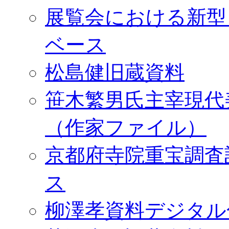
展覧会における新型
ベース
松島健旧蔵資料
笹木繁男氏主宰現代
（作家ファイル）
京都府寺院重宝調査
ス
柳澤孝資料デジタル