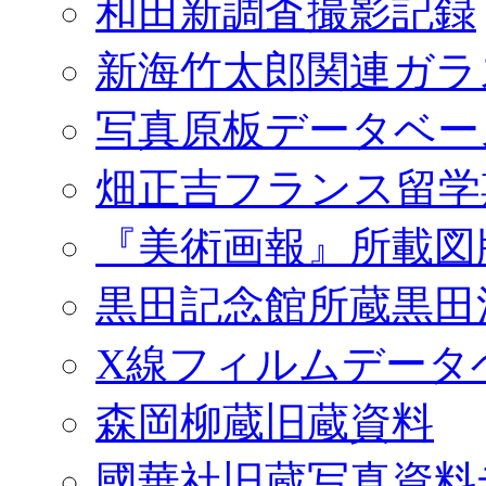
和田新調査撮影記録
新海竹太郎関連ガラ
写真原板データベー
畑正吉フランス留学
『美術画報』所載図
黒田記念館所蔵黒田
X線フィルムデータ
森岡柳蔵旧蔵資料
國華社旧蔵写真資料