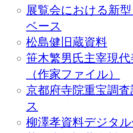
展覧会における新型
ベース
松島健旧蔵資料
笹木繁男氏主宰現代
（作家ファイル）
京都府寺院重宝調査
ス
柳澤孝資料デジタル