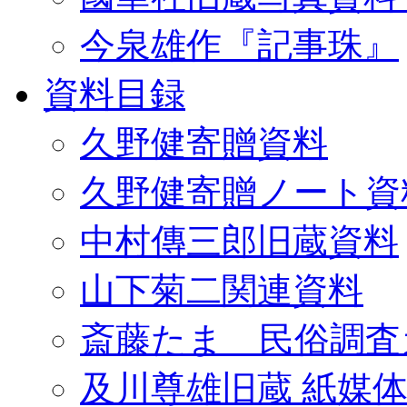
今泉雄作『記事珠』
資料目録
久野健寄贈資料
久野健寄贈ノート資
中村傳三郎旧蔵資料
山下菊二関連資料
斎藤たま 民俗調査
及川尊雄旧蔵 紙媒