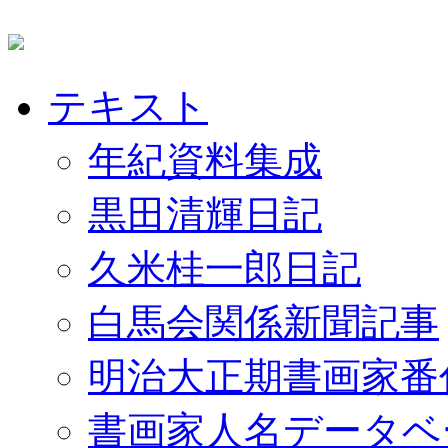
テキスト
年紀資料集成
黒田清輝日記
久米桂一郎日記
白馬会関係新聞記事
明治大正期書画家番
書画家人名データベ