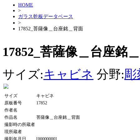
HOME
>
ガラス乾板データベース
>
17852_菩薩像＿台座銘＿背面
17852_菩薩像＿台座銘
サイズ:
キャビネ
分野:
彫
サイズ
キャビネ
原板番号
17852
作者名
作品名
菩薩像＿台座銘＿背面
撮影時の所蔵者
現所蔵者
撮影年月日
[00000000]