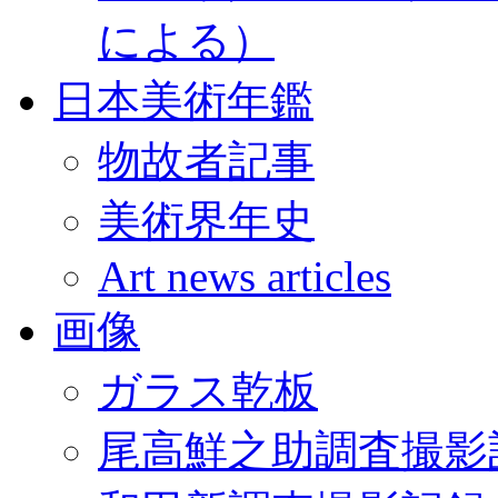
による）
日本美術年鑑
物故者記事
美術界年史
Art news articles
画像
ガラス乾板
尾高鮮之助調査撮影