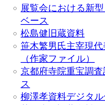
展覧会における新型
ベース
松島健旧蔵資料
笹木繁男氏主宰現代
（作家ファイル）
京都府寺院重宝調査
ス
柳澤孝資料デジタル