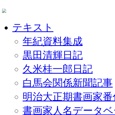
テキスト
年紀資料集成
黒田清輝日記
久米桂一郎日記
白馬会関係新聞記事
明治大正期書画家番
書画家人名データベ