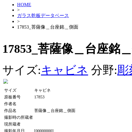
HOME
>
ガラス乾板データベース
>
17853_菩薩像＿台座銘＿側面
17853_菩薩像＿台座銘
サイズ:
キャビネ
分野:
彫
サイズ
キャビネ
原板番号
17853
作者名
作品名
菩薩像＿台座銘＿側面
撮影時の所蔵者
現所蔵者
撮影年月日
[00000000]