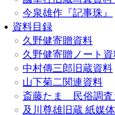
今泉雄作『記事珠』
資料目録
久野健寄贈資料
久野健寄贈ノート資
中村傳三郎旧蔵資料
山下菊二関連資料
斎藤たま 民俗調査
及川尊雄旧蔵 紙媒