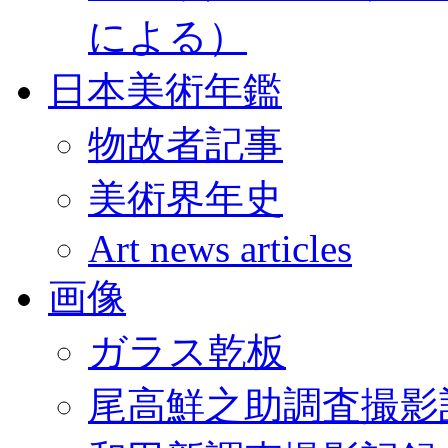
による）
日本美術年鑑
物故者記事
美術界年史
Art news articles
画像
ガラス乾板
尾高鮮之助調査撮影