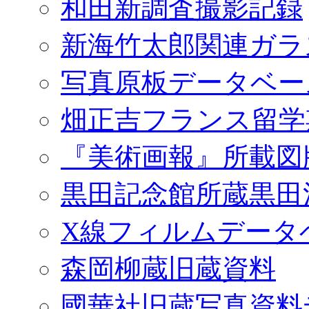
和田新調査撮影記録
新海竹太郎関連ガラ
写真原板データベー
畑正吉フランス留学
『美術画報』所載図
黒田記念館所蔵黒田
X線フィルムデータ
森岡柳蔵旧蔵資料
國華社旧蔵写真資料