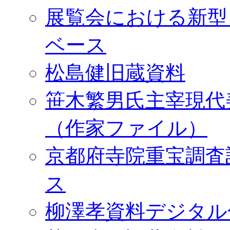
展覧会における新型
ベース
松島健旧蔵資料
笹木繁男氏主宰現代
（作家ファイル）
京都府寺院重宝調査
ス
柳澤孝資料デジタル