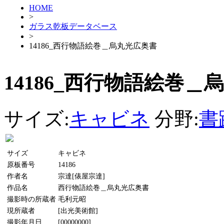
HOME
>
ガラス乾板データベース
>
14186_西行物語絵巻＿烏丸光広奥書
14186_西行物語絵巻＿
サイズ:
キャビネ
分野:
書
サイズ
キャビネ
原板番号
14186
作者名
宗達[俵屋宗達]
作品名
西行物語絵巻＿烏丸光広奥書
撮影時の所蔵者
毛利元昭
現所蔵者
[出光美術館]
撮影年月日
[00000000]