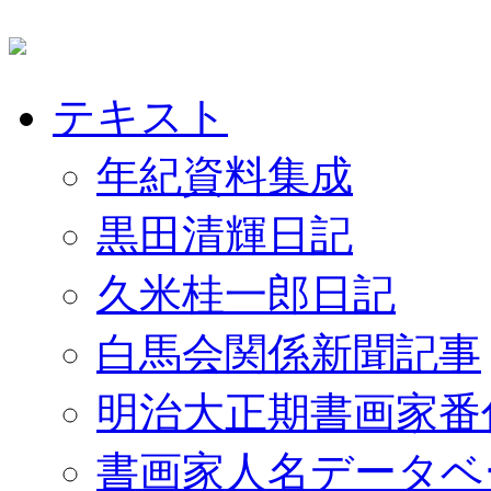
テキスト
年紀資料集成
黒田清輝日記
久米桂一郎日記
白馬会関係新聞記事
明治大正期書画家番
書画家人名データベ