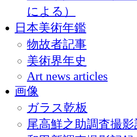
による）
日本美術年鑑
物故者記事
美術界年史
Art news articles
画像
ガラス乾板
尾高鮮之助調査撮影