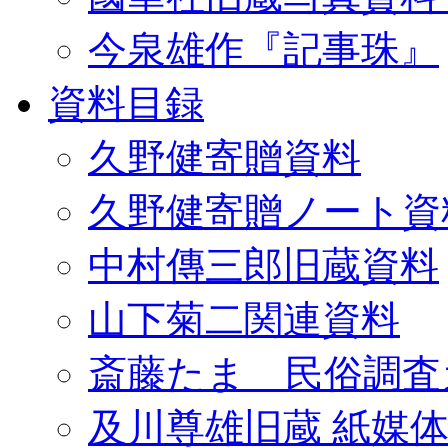
今泉雄作『記事珠』
資料目録
久野健寄贈資料
久野健寄贈ノート資
中村傳三郎旧蔵資料
山下菊二関連資料
斎藤たま 民俗調査
及川尊雄旧蔵 紙媒