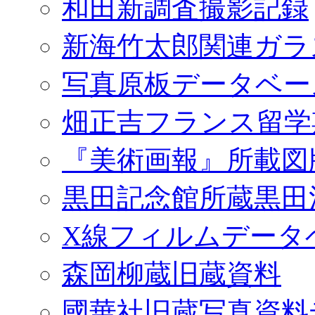
和田新調査撮影記録
新海竹太郎関連ガラ
写真原板データベー
畑正吉フランス留学
『美術画報』所載図
黒田記念館所蔵黒田
X線フィルムデータ
森岡柳蔵旧蔵資料
國華社旧蔵写真資料