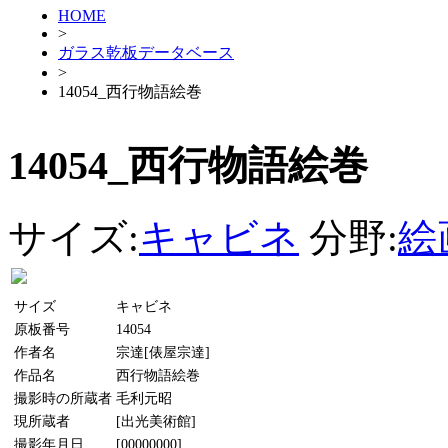
HOME
>
ガラス乾板データベース
>
14054_西行物語絵巻
14054_西行物語絵巻
サイズ:
キャビネ
分野:
絵
サイズ
キャビネ
原板番号
14054
作者名
宗達[俵屋宗達]
作品名
西行物語絵巻
撮影時の所蔵者
毛利元昭
現所蔵者
[出光美術館]
撮影年月日
[00000000]