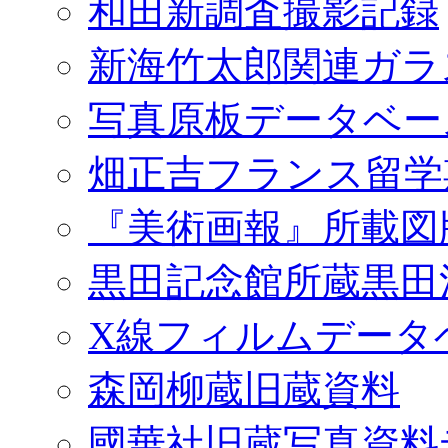
和田新調査撮影記録
新海竹太郎関連ガラ
写真原板データベー
畑正吉フランス留学
『美術画報』所載図
黒田記念館所蔵黒田
X線フィルムデータ
森岡柳蔵旧蔵資料
國華社旧蔵写真資料