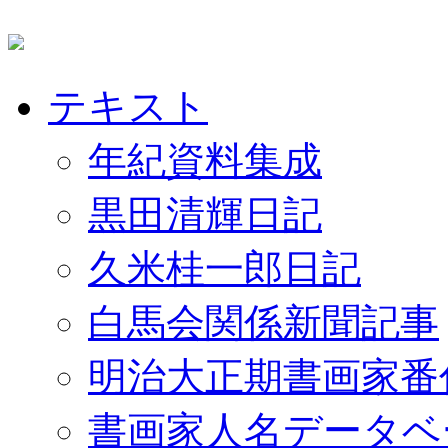
テキスト
年紀資料集成
黒田清輝日記
久米桂一郎日記
白馬会関係新聞記事
明治大正期書画家番
書画家人名データベ