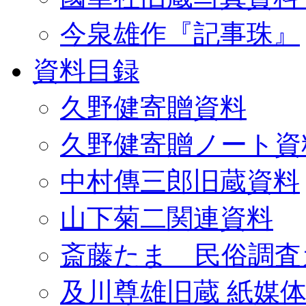
今泉雄作『記事珠』
資料目録
久野健寄贈資料
久野健寄贈ノート資
中村傳三郎旧蔵資料
山下菊二関連資料
斎藤たま 民俗調査
及川尊雄旧蔵 紙媒