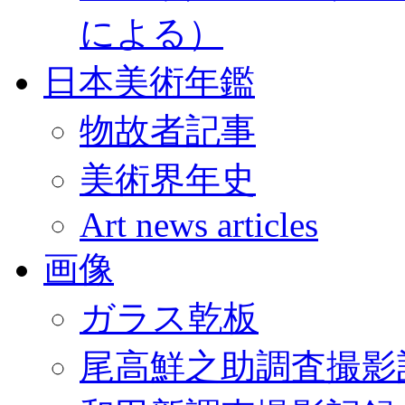
による）
日本美術年鑑
物故者記事
美術界年史
Art news articles
画像
ガラス乾板
尾高鮮之助調査撮影