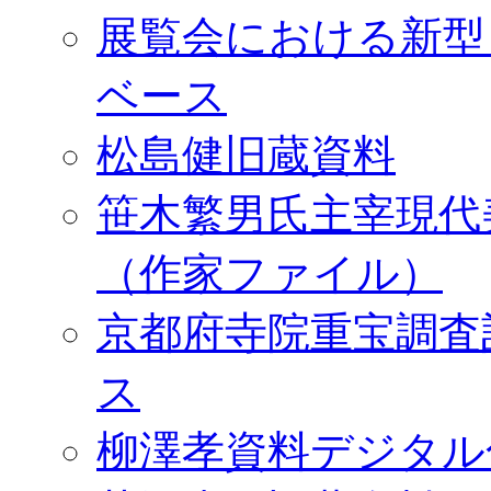
展覧会における新型
ベース
松島健旧蔵資料
笹木繁男氏主宰現代
（作家ファイル）
京都府寺院重宝調査
ス
柳澤孝資料デジタル