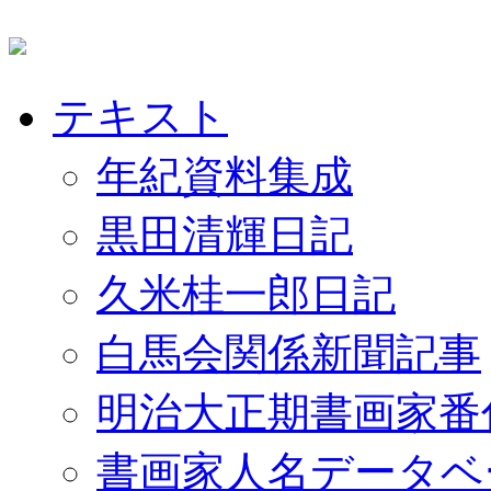
テキスト
年紀資料集成
黒田清輝日記
久米桂一郎日記
白馬会関係新聞記事
明治大正期書画家番
書画家人名データベ