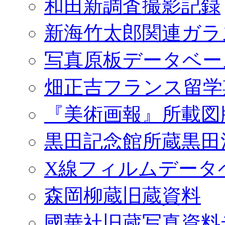
和田新調査撮影記録
新海竹太郎関連ガラ
写真原板データベー
畑正吉フランス留学
『美術画報』所載図
黒田記念館所蔵黒田
X線フィルムデータ
森岡柳蔵旧蔵資料
國華社旧蔵写真資料