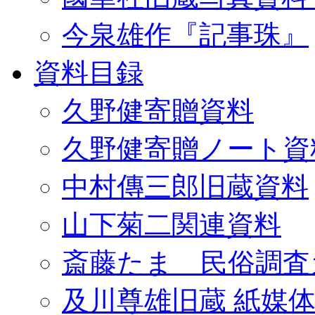
今泉雄作『記事珠』
資料目録
久野健寄贈資料
久野健寄贈ノート資
中村傳三郎旧蔵資料
山下菊二関連資料
斎藤たま 民俗調査
及川尊雄旧蔵 紙媒