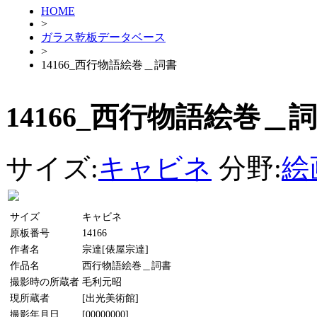
HOME
>
ガラス乾板データベース
>
14166_西行物語絵巻＿詞書
14166_西行物語絵巻＿
サイズ:
キャビネ
分野:
絵
サイズ
キャビネ
原板番号
14166
作者名
宗達[俵屋宗達]
作品名
西行物語絵巻＿詞書
撮影時の所蔵者
毛利元昭
現所蔵者
[出光美術館]
撮影年月日
[00000000]