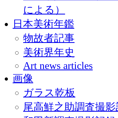
による）
日本美術年鑑
物故者記事
美術界年史
Art news articles
画像
ガラス乾板
尾高鮮之助調査撮影