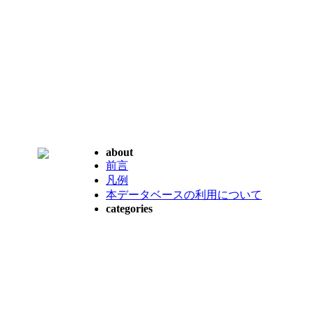
about
前言
凡例
本データベースの利用について
categories