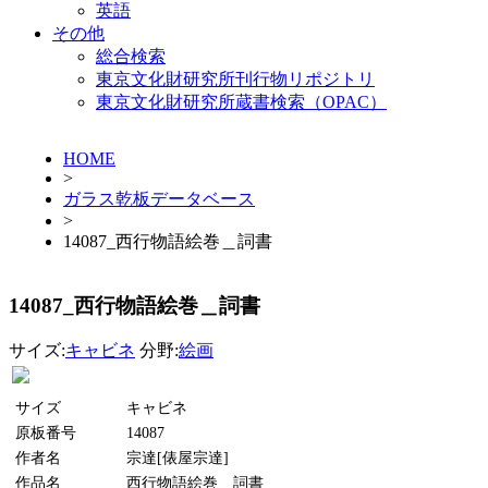
英語
その他
総合検索
東京文化財研究所刊行物リポジトリ
東京文化財研究所蔵書検索（OPAC）
HOME
>
ガラス乾板データベース
>
14087_西行物語絵巻＿詞書
14087_西行物語絵巻＿詞書
サイズ:
キャビネ
分野:
絵画
サイズ
キャビネ
原板番号
14087
作者名
宗達[俵屋宗達]
作品名
西行物語絵巻＿詞書