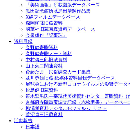
『美術画報』所載図版データベース
黒田記念館所蔵黒田清輝作品集
X線フィルムデータベース
森岡柳蔵旧蔵資料
國華社旧蔵写真資料データベース
今泉雄作『記事珠』
資料目録
久野健寄贈資料
久野健寄贈ノート資料
中村傳三郎旧蔵資料
山下菊二関連資料
斎藤たま 民俗調査カード集成
及川尊雄旧蔵 紙媒体資料目録データベース
展覧会における新型コロナウイルスの影響データ
松島健旧蔵資料
笹木繁男氏主宰現代美術資料センター寄贈資料（
京都府寺院重宝調査記録（赤松調書）データベー
柳澤孝資料デジタル化フィルム_リスト
菅沼貞三旧蔵資料
活動報告
日本語