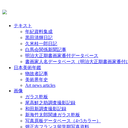
テキスト
年紀資料集成
黒田清輝日記
久米桂一郎日記
白馬会関係新聞記事
明治大正期書画家番付データベース
書画家人名データベース（明治大正期書画家番付
日本美術年鑑
物故者記事
美術界年史
Art news articles
画像
ガラス乾板
尾高鮮之助調査撮影記録
和田新調査撮影記録
新海竹太郎関連ガラス乾板
写真原板データベース（4×5カラー）
畑正吉フランス留学期写真資料