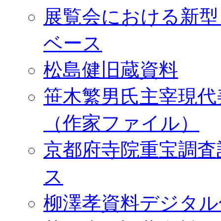
展覧会における新型
ベース
松島健旧蔵資料
笹木繁男氏主宰現代
（作家ファイル）
京都府寺院重宝調査
ス
柳澤孝資料デジタル