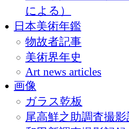
による）
日本美術年鑑
物故者記事
美術界年史
Art news articles
画像
ガラス乾板
尾高鮮之助調査撮影