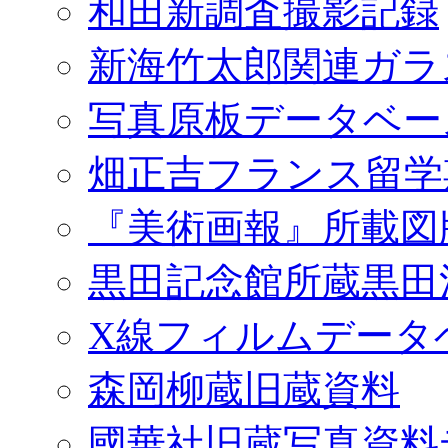
和田新調査撮影記録
新海竹太郎関連ガラ
写真原板データベー
畑正吉フランス留学
『美術画報』所載図
黒田記念館所蔵黒田
X線フィルムデータ
森岡柳蔵旧蔵資料
國華社旧蔵写真資料