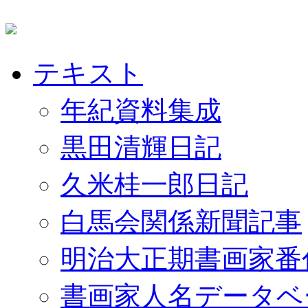
テキスト
年紀資料集成
黒田清輝日記
久米桂一郎日記
白馬会関係新聞記事
明治大正期書画家番
書画家人名データベ