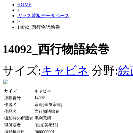
HOME
>
ガラス乾板データベース
>
14092_西行物語絵巻
14092_西行物語絵巻
サイズ:
キャビネ
分野:
絵
サイズ
キャビネ
原板番号
14092
作者名
宗達[俵屋宗達]
作品名
西行物語絵巻
撮影時の所蔵者
毛利元昭
現所蔵者
[出光美術館]
撮影年月日
[00000000]