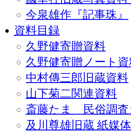
今泉雄作『記事珠』
資料目録
久野健寄贈資料
久野健寄贈ノート資
中村傳三郎旧蔵資料
山下菊二関連資料
斎藤たま 民俗調査
及川尊雄旧蔵 紙媒