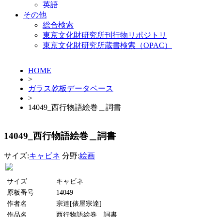
英語
その他
総合検索
東京文化財研究所刊行物リポジトリ
東京文化財研究所蔵書検索（OPAC）
HOME
>
ガラス乾板データベース
>
14049_西行物語絵巻＿詞書
14049_西行物語絵巻＿詞書
サイズ:
キャビネ
分野:
絵画
サイズ
キャビネ
原板番号
14049
作者名
宗達[俵屋宗達]
作品名
西行物語絵巻＿詞書