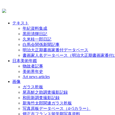
テキスト
年紀資料集成
黒田清輝日記
久米桂一郎日記
白馬会関係新聞記事
明治大正期書画家番付データベース
書画家人名データベース（明治大正期書画家番付
日本美術年鑑
物故者記事
美術界年史
Art news articles
画像
ガラス乾板
尾高鮮之助調査撮影記録
和田新調査撮影記録
新海竹太郎関連ガラス乾板
写真原板データベース（4×5カラー）
畑正吉フランス留学期写真資料