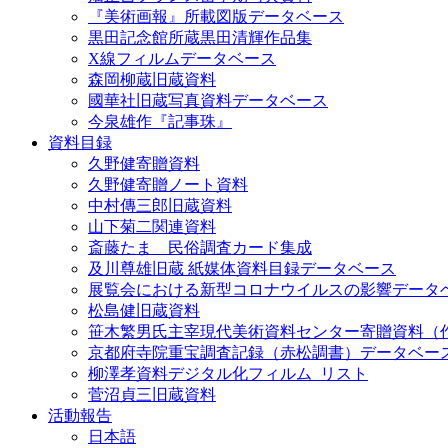
『美術画報』所載図版データベース
黒田記念館所蔵黒田清輝作品集
X線フィルムデータベース
森岡柳蔵旧蔵資料
國華社旧蔵写真資料データベース
今泉雄作『記事珠』
資料目録
久野健寄贈資料
久野健寄贈ノート資料
中村傳三郎旧蔵資料
山下菊二関連資料
斎藤たま 民俗調査カード集成
及川尊雄旧蔵 紙媒体資料目録データベース
展覧会における新型コロナウイルスの影響データ
松島健旧蔵資料
笹木繁男氏主宰現代美術資料センター寄贈資料（
京都府寺院重宝調査記録（赤松調書）データベー
柳澤孝資料デジタル化フィルム_リスト
菅沼貞三旧蔵資料
活動報告
日本語