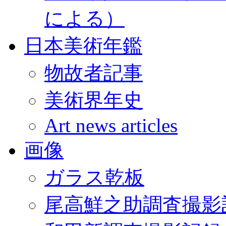
による）
日本美術年鑑
物故者記事
美術界年史
Art news articles
画像
ガラス乾板
尾高鮮之助調査撮影