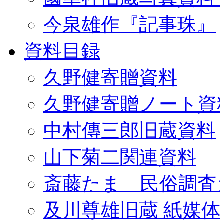
今泉雄作『記事珠』
資料目録
久野健寄贈資料
久野健寄贈ノート資
中村傳三郎旧蔵資料
山下菊二関連資料
斎藤たま 民俗調査
及川尊雄旧蔵 紙媒