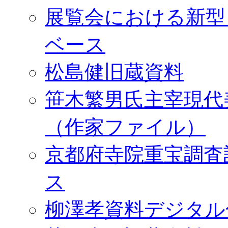
展覧会における新型
ベース
松島健旧蔵資料
笹木繁男氏主宰現代
（作家ファイル）
京都府寺院重宝調査
ス
柳澤孝資料デジタル