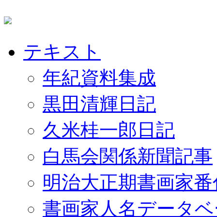
テキスト
年紀資料集成
黒田清輝日記
久米桂一郎日記
白馬会関係新聞記事
明治大正期書画家番
書画家人名データベ