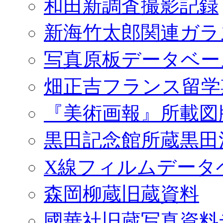
和田新調査撮影記録
新海竹太郎関連ガラ
写真原板データベー
畑正吉フランス留学
『美術画報』所載図
黒田記念館所蔵黒田
X線フィルムデータ
森岡柳蔵旧蔵資料
國華社旧蔵写真資料