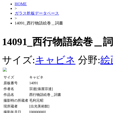
HOME
>
ガラス乾板データベース
>
14091_西行物語絵巻＿詞書
14091_西行物語絵巻＿
サイズ:
キャビネ
分野:
絵
サイズ
キャビネ
原板番号
14091
作者名
宗達[俵屋宗達]
作品名
西行物語絵巻＿詞書
撮影時の所蔵者
毛利元昭
現所蔵者
[出光美術館]
撮影年月日
[00000000]