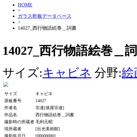
HOME
>
ガラス乾板データベース
>
14027_西行物語絵巻＿詞書
14027_西行物語絵巻＿
サイズ:
キャビネ
分野:
絵
サイズ
キャビネ
原板番号
14027
作者名
宗達[俵屋宗達]
作品名
西行物語絵巻＿詞書
撮影時の所蔵者
毛利元昭
現所蔵者
[出光美術館]
撮影年月日
[00000000]