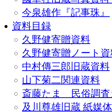
今泉雄作『記事珠』
資料目録
久野健寄贈資料
久野健寄贈ノート資
中村傳三郎旧蔵資料
山下菊二関連資料
斎藤たま 民俗調査
及川尊雄旧蔵 紙媒