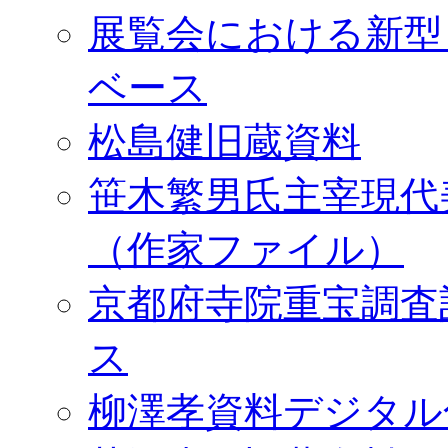
展覧会における新型
ベース
松島健旧蔵資料
笹木繁男氏主宰現代
（作家ファイル）
京都府寺院重宝調査
ス
柳澤孝資料デジタル