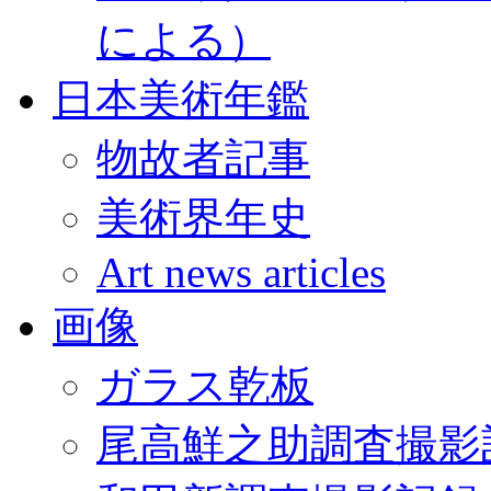
による）
日本美術年鑑
物故者記事
美術界年史
Art news articles
画像
ガラス乾板
尾高鮮之助調査撮影