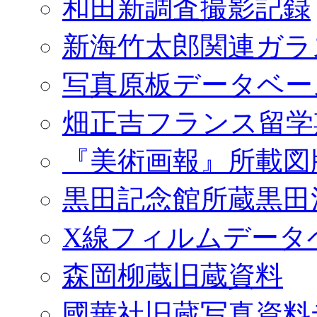
和田新調査撮影記録
新海竹太郎関連ガラ
写真原板データベー
畑正吉フランス留学
『美術画報』所載図
黒田記念館所蔵黒田
X線フィルムデータ
森岡柳蔵旧蔵資料
國華社旧蔵写真資料