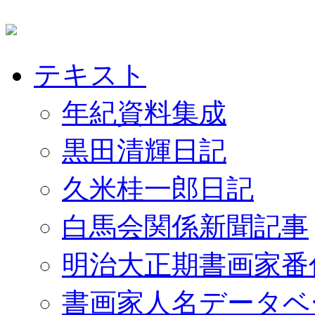
テキスト
年紀資料集成
黒田清輝日記
久米桂一郎日記
白馬会関係新聞記事
明治大正期書画家番
書画家人名データベ