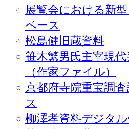
展覧会における新型
ベース
松島健旧蔵資料
笹木繁男氏主宰現代
（作家ファイル）
京都府寺院重宝調査
ス
柳澤孝資料デジタル