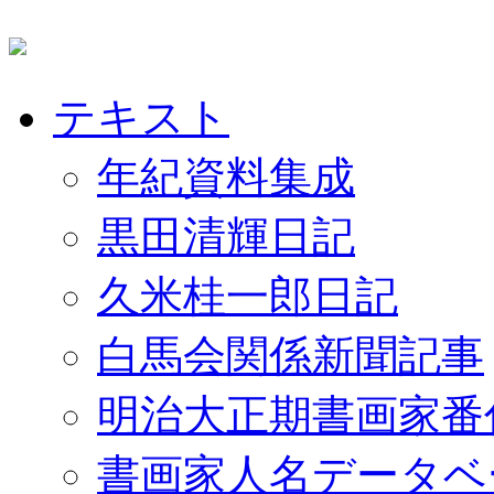
テキスト
年紀資料集成
黒田清輝日記
久米桂一郎日記
白馬会関係新聞記事
明治大正期書画家番
書画家人名データベ