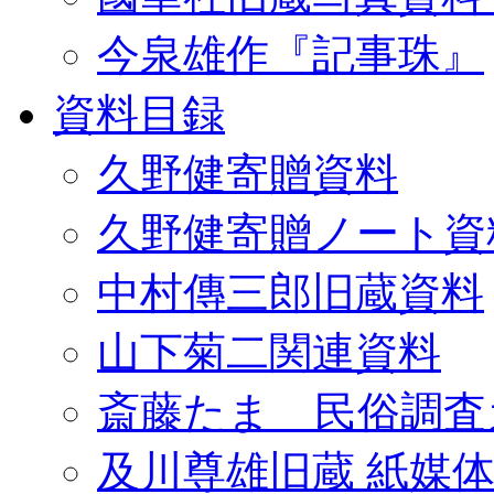
今泉雄作『記事珠』
資料目録
久野健寄贈資料
久野健寄贈ノート資
中村傳三郎旧蔵資料
山下菊二関連資料
斎藤たま 民俗調査
及川尊雄旧蔵 紙媒