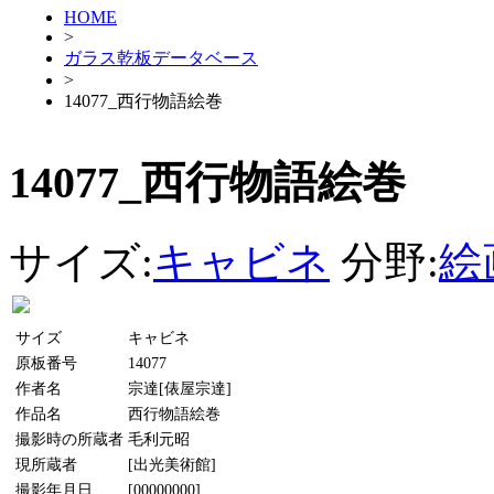
HOME
>
ガラス乾板データベース
>
14077_西行物語絵巻
14077_西行物語絵巻
サイズ:
キャビネ
分野:
絵
サイズ
キャビネ
原板番号
14077
作者名
宗達[俵屋宗達]
作品名
西行物語絵巻
撮影時の所蔵者
毛利元昭
現所蔵者
[出光美術館]
撮影年月日
[00000000]