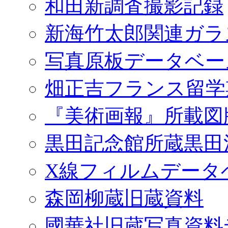
和田新調査撮影記録
新海竹太郎関連ガラ
写真原板データベー
畑正吉フランス留学
『美術画報』所載図
黒田記念館所蔵黒田
X線フィルムデータ
森岡柳蔵旧蔵資料
國華社旧蔵写真資料