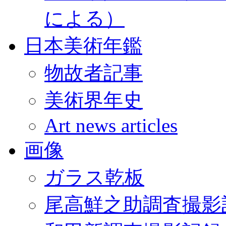
による）
日本美術年鑑
物故者記事
美術界年史
Art news articles
画像
ガラス乾板
尾高鮮之助調査撮影