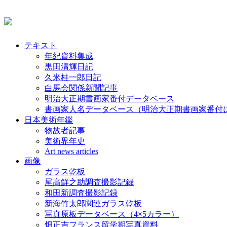
テキスト
年紀資料集成
黒田清輝日記
久米桂一郎日記
白馬会関係新聞記事
明治大正期書画家番付データベース
書画家人名データベース（明治大正期書画家番付
日本美術年鑑
物故者記事
美術界年史
Art news articles
画像
ガラス乾板
尾高鮮之助調査撮影記録
和田新調査撮影記録
新海竹太郎関連ガラス乾板
写真原板データベース（4×5カラー）
畑正吉フランス留学期写真資料