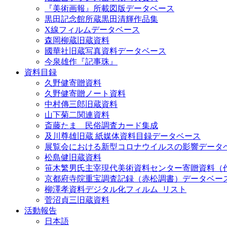
『美術画報』所載図版データベース
黒田記念館所蔵黒田清輝作品集
X線フィルムデータベース
森岡柳蔵旧蔵資料
國華社旧蔵写真資料データベース
今泉雄作『記事珠』
資料目録
久野健寄贈資料
久野健寄贈ノート資料
中村傳三郎旧蔵資料
山下菊二関連資料
斎藤たま 民俗調査カード集成
及川尊雄旧蔵 紙媒体資料目録データベース
展覧会における新型コロナウイルスの影響データ
松島健旧蔵資料
笹木繁男氏主宰現代美術資料センター寄贈資料（
京都府寺院重宝調査記録（赤松調書）データベー
柳澤孝資料デジタル化フィルム_リスト
菅沼貞三旧蔵資料
活動報告
日本語