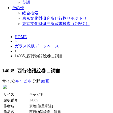
英語
その他
総合検索
東京文化財研究所刊行物リポジトリ
東京文化財研究所蔵書検索（OPAC）
HOME
>
ガラス乾板データベース
>
14035_西行物語絵巻＿詞書
14035_西行物語絵巻＿詞書
サイズ:
キャビネ
分野:
絵画
サイズ
キャビネ
原板番号
14035
作者名
宗達[俵屋宗達]
作品名
西行物語絵巻＿詞書