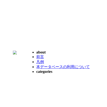
about
前言
凡例
本データベースの利用について
categories