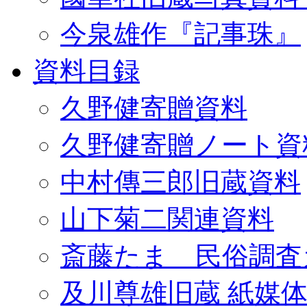
今泉雄作『記事珠』
資料目録
久野健寄贈資料
久野健寄贈ノート資
中村傳三郎旧蔵資料
山下菊二関連資料
斎藤たま 民俗調査
及川尊雄旧蔵 紙媒