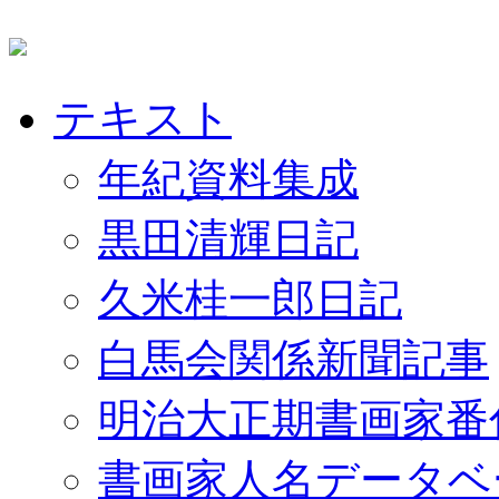
テキスト
年紀資料集成
黒田清輝日記
久米桂一郎日記
白馬会関係新聞記事
明治大正期書画家番
書画家人名データベ