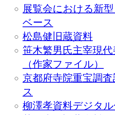
展覧会における新型
ベース
松島健旧蔵資料
笹木繁男氏主宰現代
（作家ファイル）
京都府寺院重宝調査
ス
柳澤孝資料デジタル