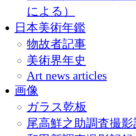
による）
日本美術年鑑
物故者記事
美術界年史
Art news articles
画像
ガラス乾板
尾高鮮之助調査撮影