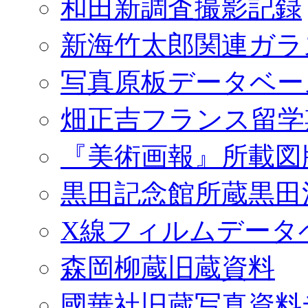
和田新調査撮影記録
新海竹太郎関連ガラ
写真原板データベー
畑正吉フランス留学
『美術画報』所載図
黒田記念館所蔵黒田
X線フィルムデータ
森岡柳蔵旧蔵資料
國華社旧蔵写真資料