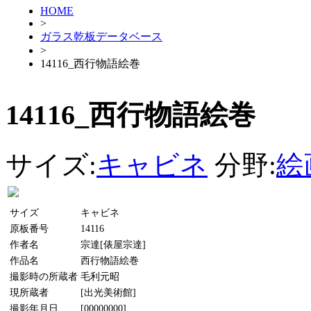
HOME
>
ガラス乾板データベース
>
14116_西行物語絵巻
14116_西行物語絵巻
サイズ:
キャビネ
分野:
絵
サイズ
キャビネ
原板番号
14116
作者名
宗達[俵屋宗達]
作品名
西行物語絵巻
撮影時の所蔵者
毛利元昭
現所蔵者
[出光美術館]
撮影年月日
[00000000]