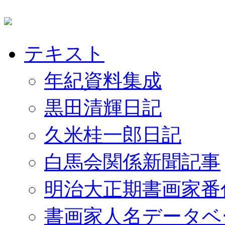
テキスト
年紀資料集成
黒田清輝日記
久米桂一郎日記
白馬会関係新聞記事
明治大正期書画家番
書画家人名データベ