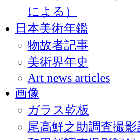
による）
日本美術年鑑
物故者記事
美術界年史
Art news articles
画像
ガラス乾板
尾高鮮之助調査撮影