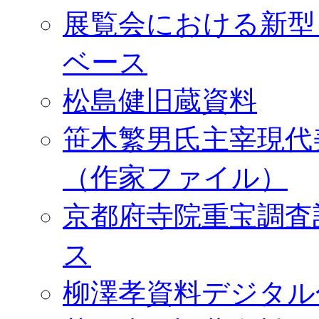
展覧会における新型
ベース
松島健旧蔵資料
笹木繁男氏主宰現代
（作家ファイル）
京都府寺院重宝調査
ス
柳澤孝資料デジタル