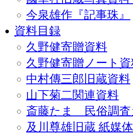
今泉雄作『記事珠』
資料目録
久野健寄贈資料
久野健寄贈ノート資
中村傳三郎旧蔵資料
山下菊二関連資料
斎藤たま 民俗調査
及川尊雄旧蔵 紙媒