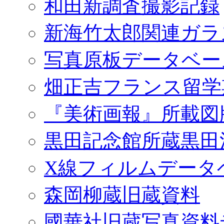
和田新調査撮影記録
新海竹太郎関連ガラ
写真原板データベー
畑正吉フランス留学
『美術画報』所載図
黒田記念館所蔵黒田
X線フィルムデータ
森岡柳蔵旧蔵資料
國華社旧蔵写真資料