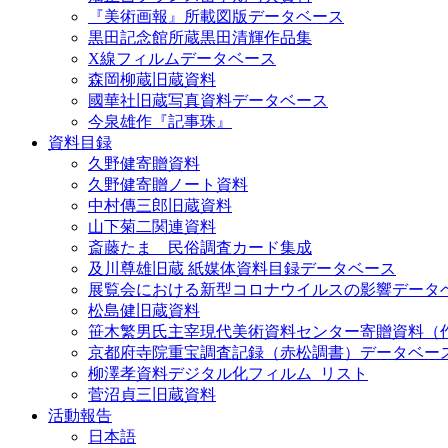
『美術画報』所載図版データベース
黒田記念館所蔵黒田清輝作品集
X線フィルムデータベース
森岡柳蔵旧蔵資料
國華社旧蔵写真資料データベース
今泉雄作『記事珠』
資料目録
久野健寄贈資料
久野健寄贈ノート資料
中村傳三郎旧蔵資料
山下菊二関連資料
斎藤たま 民俗調査カード集成
及川尊雄旧蔵 紙媒体資料目録データベース
展覧会における新型コロナウイルスの影響データ
松島健旧蔵資料
笹木繁男氏主宰現代美術資料センター寄贈資料（
京都府寺院重宝調査記録（赤松調書）データベー
柳澤孝資料デジタル化フィルム_リスト
菅沼貞三旧蔵資料
活動報告
日本語