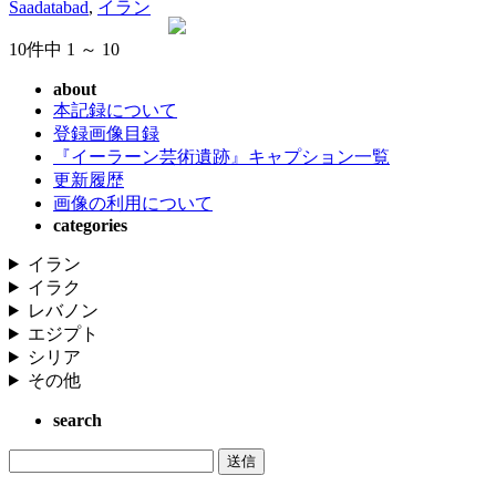
Saadatabad
,
イラン
10件中 1 ～ 10
about
本記録について
登録画像目録
『イーラーン芸術遺跡』キャプション一覧
更新履歴
画像の利用について
categories
イラン
イラク
レバノン
エジプト
シリア
その他
search