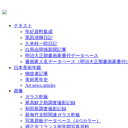
テキスト
年紀資料集成
黒田清輝日記
久米桂一郎日記
白馬会関係新聞記事
明治大正期書画家番付データベース
書画家人名データベース（明治大正期書画家番付
日本美術年鑑
物故者記事
美術界年史
Art news articles
画像
ガラス乾板
尾高鮮之助調査撮影記録
和田新調査撮影記録
新海竹太郎関連ガラス乾板
写真原板データベース（4×5カラー）
畑正吉フランス留学期写真資料