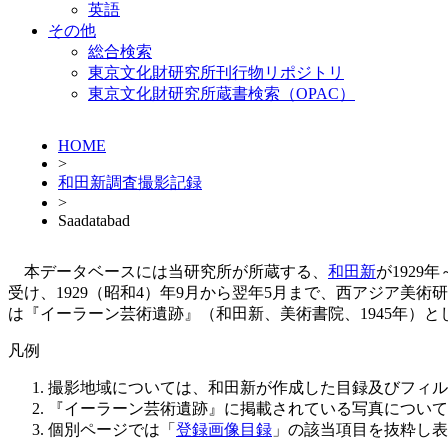
英語
その他
総合検索
東京文化財研究所刊行物リポジトリ
東京文化財研究所蔵書検索（OPAC）
HOME
>
和田新調査撮影記録
>
Saadatabad
本データベースには当研究所が所蔵する、
和田新
が1929
受け、1929（昭和4）年9月から翌年5月まで、西アジア
は『イーラーン芸術遺跡』（和田新、美術書院、1945年）と
凡例
撮影地域については、和田新が作成した目録及びフィル
『イーラーン芸術遺跡』に掲載されている写真について
個別ページでは「
登録画像目録
」の該当項目を抜粋し表