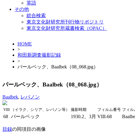
英語
その他
総合検索
東京文化財研究所刊行物リポジトリ
東京文化財研究所蔵書検索（OPAC）
HOME
>
和田新調査撮影記録
>
バールベック、Baalbek（08_068.jpg）
バールベック、Baalbek（08_068.jpg）
Baalbek
,
レバノン
VIII
（イラク、シリア、レバノン等）
撮影時期
フィルム番号
フィル
68
バールベック
1930.2、3月
VIII-68
Baalb
目録
の同項目の画像