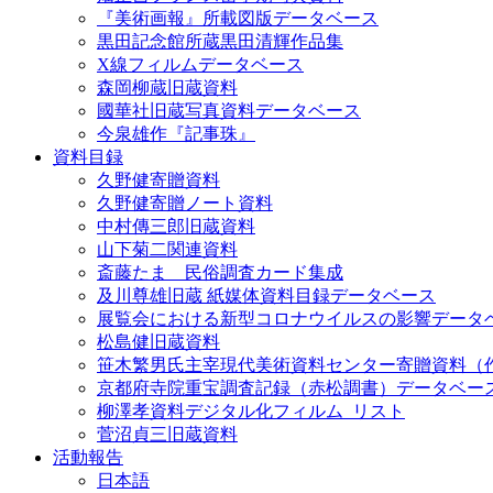
『美術画報』所載図版データベース
黒田記念館所蔵黒田清輝作品集
X線フィルムデータベース
森岡柳蔵旧蔵資料
國華社旧蔵写真資料データベース
今泉雄作『記事珠』
資料目録
久野健寄贈資料
久野健寄贈ノート資料
中村傳三郎旧蔵資料
山下菊二関連資料
斎藤たま 民俗調査カード集成
及川尊雄旧蔵 紙媒体資料目録データベース
展覧会における新型コロナウイルスの影響データ
松島健旧蔵資料
笹木繁男氏主宰現代美術資料センター寄贈資料（
京都府寺院重宝調査記録（赤松調書）データベー
柳澤孝資料デジタル化フィルム_リスト
菅沼貞三旧蔵資料
活動報告
日本語