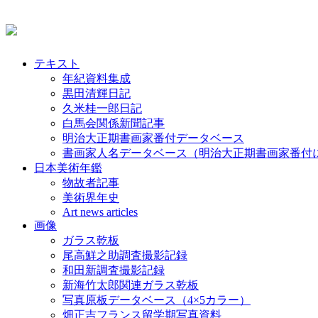
テキスト
年紀資料集成
黒田清輝日記
久米桂一郎日記
白馬会関係新聞記事
明治大正期書画家番付データベース
書画家人名データベース（明治大正期書画家番付
日本美術年鑑
物故者記事
美術界年史
Art news articles
画像
ガラス乾板
尾高鮮之助調査撮影記録
和田新調査撮影記録
新海竹太郎関連ガラス乾板
写真原板データベース（4×5カラー）
畑正吉フランス留学期写真資料