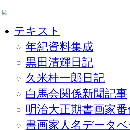
テキスト
年紀資料集成
黒田清輝日記
久米桂一郎日記
白馬会関係新聞記事
明治大正期書画家番
書画家人名データベ