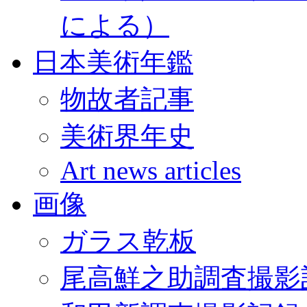
による）
日本美術年鑑
物故者記事
美術界年史
Art news articles
画像
ガラス乾板
尾高鮮之助調査撮影