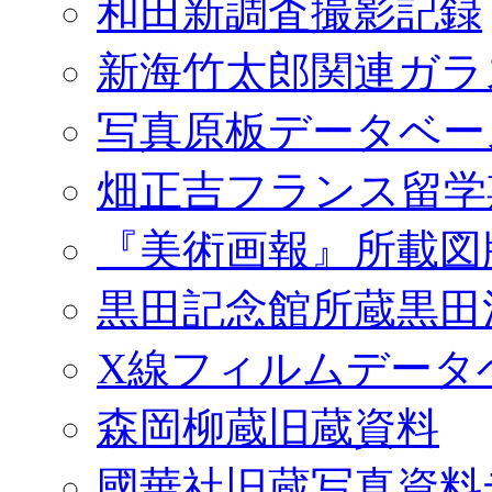
和田新調査撮影記録
新海竹太郎関連ガラ
写真原板データベー
畑正吉フランス留学
『美術画報』所載図
黒田記念館所蔵黒田
X線フィルムデータ
森岡柳蔵旧蔵資料
國華社旧蔵写真資料