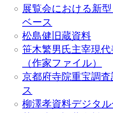
展覧会における新型
ベース
松島健旧蔵資料
笹木繁男氏主宰現代
（作家ファイル）
京都府寺院重宝調査
ス
柳澤孝資料デジタル