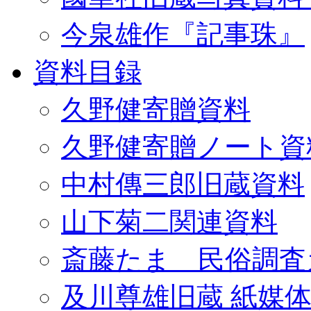
今泉雄作『記事珠』
資料目録
久野健寄贈資料
久野健寄贈ノート資
中村傳三郎旧蔵資料
山下菊二関連資料
斎藤たま 民俗調査
及川尊雄旧蔵 紙媒