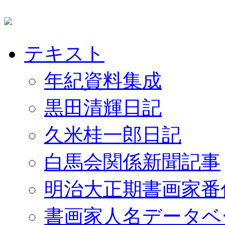
テキスト
年紀資料集成
黒田清輝日記
久米桂一郎日記
白馬会関係新聞記事
明治大正期書画家番
書画家人名データベ