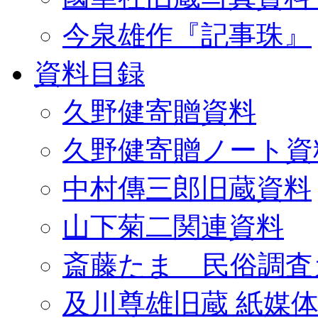
今泉雄作『記事珠』
資料目録
久野健寄贈資料
久野健寄贈ノート資
中村傳三郎旧蔵資料
山下菊二関連資料
斎藤たま 民俗調査
及川尊雄旧蔵 紙媒