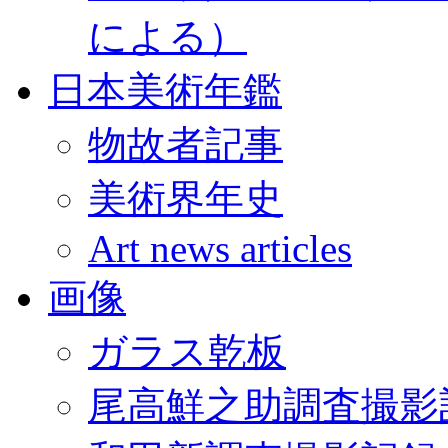
による）
日本美術年鑑
物故者記事
美術界年史
Art news articles
画像
ガラス乾板
尾高鮮之助調査撮影