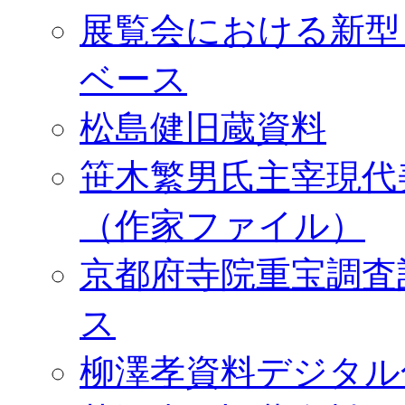
展覧会における新型
ベース
松島健旧蔵資料
笹木繁男氏主宰現代
（作家ファイル）
京都府寺院重宝調査
ス
柳澤孝資料デジタル