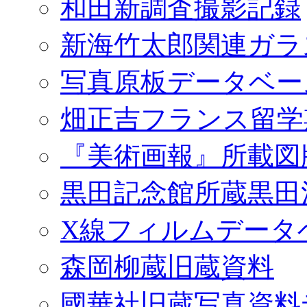
和田新調査撮影記録
新海竹太郎関連ガラ
写真原板データベー
畑正吉フランス留学
『美術画報』所載図
黒田記念館所蔵黒田
X線フィルムデータ
森岡柳蔵旧蔵資料
國華社旧蔵写真資料