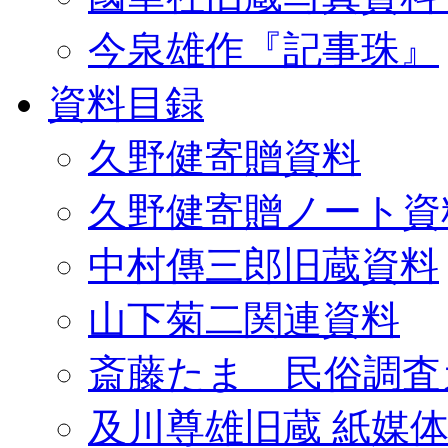
今泉雄作『記事珠』
資料目録
久野健寄贈資料
久野健寄贈ノート資
中村傳三郎旧蔵資料
山下菊二関連資料
斎藤たま 民俗調査
及川尊雄旧蔵 紙媒