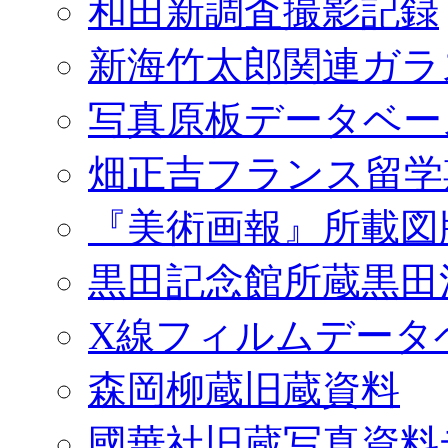
和田新調査撮影記録
新海竹太郎関連ガラ
写真原板データベー
畑正吉フランス留学
『美術画報』所載図
黒田記念館所蔵黒田
X線フィルムデータ
森岡柳蔵旧蔵資料
國華社旧蔵写真資料