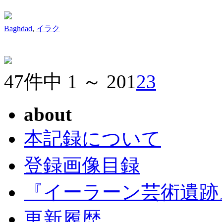
Baghdad
,
イラク
47件中 1 ～ 20
1
2
3
about
本記録について
登録画像目録
『イーラーン芸術遺跡
更新履歴