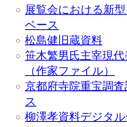
展覧会における新型
ベース
松島健旧蔵資料
笹木繁男氏主宰現代
（作家ファイル）
京都府寺院重宝調査
ス
柳澤孝資料デジタル