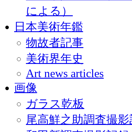
による）
日本美術年鑑
物故者記事
美術界年史
Art news articles
画像
ガラス乾板
尾高鮮之助調査撮影