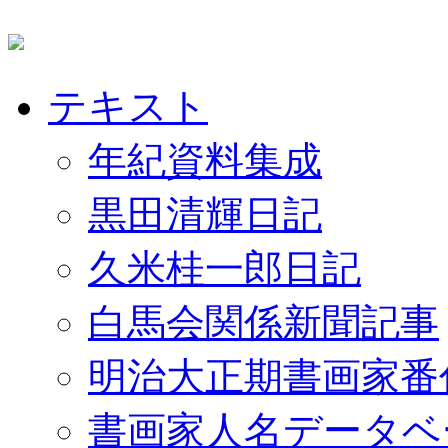
テキスト
年紀資料集成
黒田清輝日記
久米桂一郎日記
白馬会関係新聞記事
明治大正期書画家番
書画家人名データベ