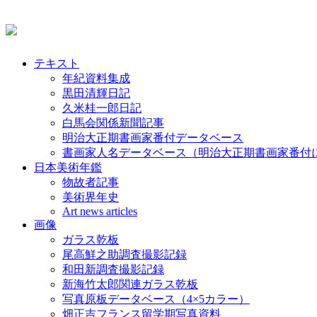
テキスト
年紀資料集成
黒田清輝日記
久米桂一郎日記
白馬会関係新聞記事
明治大正期書画家番付データベース
書画家人名データベース（明治大正期書画家番付
日本美術年鑑
物故者記事
美術界年史
Art news articles
画像
ガラス乾板
尾高鮮之助調査撮影記録
和田新調査撮影記録
新海竹太郎関連ガラス乾板
写真原板データベース（4×5カラー）
畑正吉フランス留学期写真資料