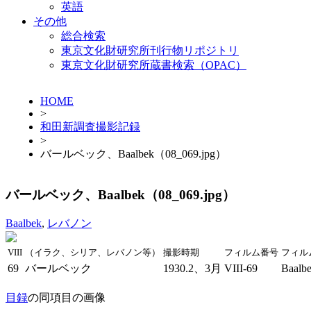
英語
その他
総合検索
東京文化財研究所刊行物リポジトリ
東京文化財研究所蔵書検索（OPAC）
HOME
>
和田新調査撮影記録
>
バールベック、Baalbek（08_069.jpg）
バールベック、Baalbek（08_069.jpg）
Baalbek
,
レバノン
VIII
（イラク、シリア、レバノン等）
撮影時期
フィルム番号
フィル
69
バールベック
1930.2、3月
VIII-69
Baalb
目録
の同項目の画像