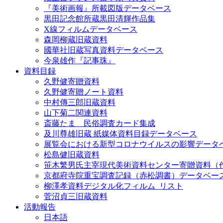
『美術画報』所載図版データベース
黒田記念館所蔵黒田清輝作品集
X線フィルムデータベース
森岡柳蔵旧蔵資料
國華社旧蔵写真資料データベース
今泉雄作『記事珠』
資料目録
久野健寄贈資料
久野健寄贈ノート資料
中村傳三郎旧蔵資料
山下菊二関連資料
斎藤たま 民俗調査カード集成
及川尊雄旧蔵 紙媒体資料目録データベース
展覧会における新型コロナウイルスの影響データ
松島健旧蔵資料
笹木繁男氏主宰現代美術資料センター寄贈資料（
京都府寺院重宝調査記録（赤松調書）データベー
柳澤孝資料デジタル化フィルム_リスト
菅沼貞三旧蔵資料
活動報告
日本語